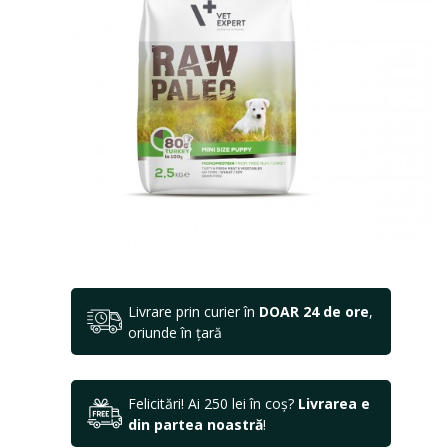
Livrare prin curier în
DOAR 24 de ore
,
oriunde în țară
Felicitări! Ai 250 lei în coș?
Livrarea e
din partea noastră
!