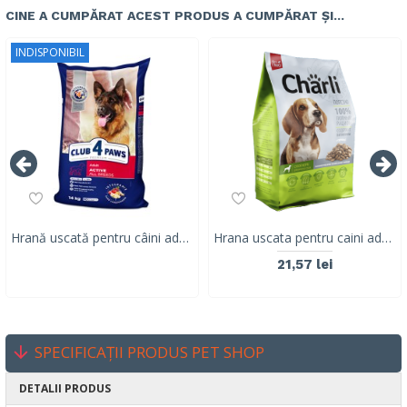
CINE A CUMPĂRAT ACEST PRODUS A CUMPĂRAT ȘI...
INDISPONIBIL
Hrană uscată pentru câini adulți activi, Club 4 Paws PREMIUM, găină, 14 kg
Hrana uscata pentru caini adulti CHARLI, carne mix, 2.5KG
21,57 lei
SPECIFICAȚII PRODUS PET SHOP
DETALII PRODUS