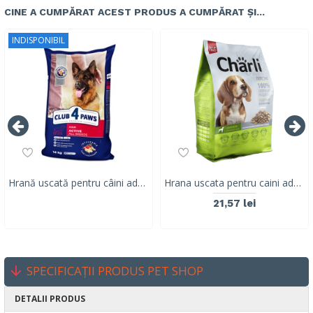
CINE A CUMPĂRAT ACEST PRODUS A CUMPĂRAT ȘI...
INDISPONIBIL
Hrană uscată pentru câini adulți activi, Club 4 Paws PREMIUM, găină, 14 kg
Hrana uscata pentru caini adulti CHARLI, carne mix, 2.5KG
21,57 lei
SPECIFICAȚII PRODUS PET SHOP
DETALII PRODUS