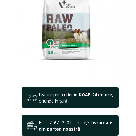
Livrare prin curier în
DOAR 24 de ore
,
oriunde în țară
Felicitări! Ai 250 lei în coș?
Livrarea e
din partea noastră
!