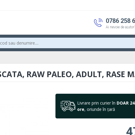
0786 258 
Ai nevoie de ajutor
CATA, RAW PALEO, ADULT, RASE MA
Livrare prin curier în
DOAR 24
ore
, oriunde în țară
4