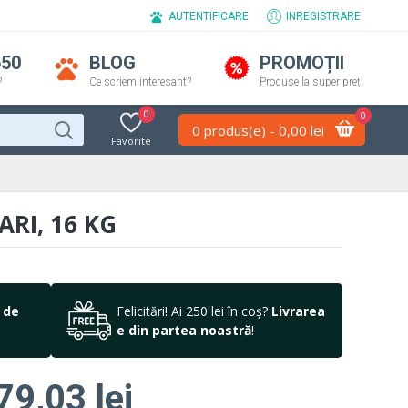
AUTENTIFICARE
INREGISTRARE
650
BLOG
PROMOȚII
?
Ce scriem interesant?
Produse la super preț
0
0
0 produs(e) - 0,00 lei
Favorite
RI, 16 KG
 de
Felicitări! Ai 250 lei în coș?
Livrarea
e din partea noastră
!
79,03 lei