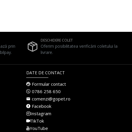
DESCHIDERE COLET
ează prin
Oferim posibilitatea verificării coletului la
bilpay.
livrare.
DATE DE CONTACT
Formular contact
0786 258 650
comenzi@gopet.ro
Facebook
Instagram
TikTok
YouTube