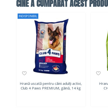
CINE A CUMPĂRAT ACEST PRODU
INDISPONIBIL
Hrană uscată pentru câini adulți activi,
Hrana
Club 4 Paws PREMIUM, găină, 14 kg
CH