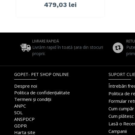
479,03 lei
LIVRARE RAPIDĂ
RET
Livrăm rapid în toată țara din stocuri
Pute
proprii.
prim
GOPET- PET SHOP ONLINE
SUPORT CLIE
Despre noi
Întrebări fr
Politica de confidențialitate
Politica de r
Termeni și condiții
Formular ret
ANPC
Cum cumpăr
SOL
Cum plătesc
ANSPDCP
Lasă o Rece
GDPR
Campanii
Harta site