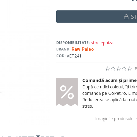
S
stoc epuizat
DISPONIBILITATE:
BRAND:
Raw Paleo
VET241
COD:
B
Comandă acum și primeșt
După ce ridici coletul, îți
comandă pe GoPet.ro. E mod
Reducerea se aplică la toate
stres.
Imaginile produsului 