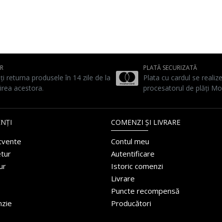
UR
PLATĂ SECURIZATĂ
ți returna produsele în 14 zile de la
Plata cu cardul se realiz
irea acestora.
procesatorul de plăți Mo
NȚI
COMENZI ȘI LIVRARE
ecvente
Contul meu
etur
Autentificare
ur
Istoric comenzi
Livrare
Puncte recompensă
nzie
Producători