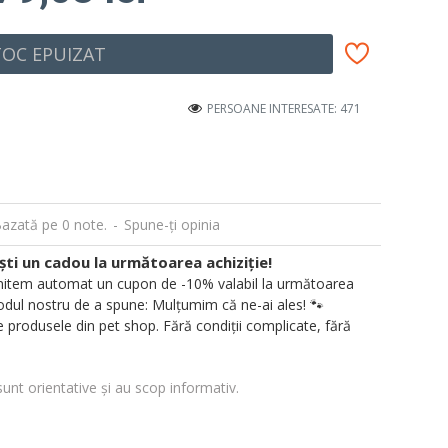
TOC EPUIZAT
PERSOANE INTERESATE: 471
azată pe 0 note.
-
Spune-ţi opinia
i un cadou la următoarea achiziție!
 trimitem automat un cupon de -10% valabil la următoarea
ul nostru de a spune: Mulțumim că ne-ai ales! 🐾
 produsele din pet shop. Fără condiții complicate, fără
sunt orientative și au scop informativ.