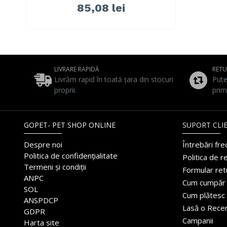
85,08 lei
LIVRARE RAPIDĂ
RET
Livrăm rapid în toată țara din stocuri
Pute
proprii.
prim
GOPET- PET SHOP ONLINE
SUPORT CLIE
Despre noi
Întrebări fr
Politica de confidențialitate
Politica de r
Termeni și condiții
Formular ret
ANPC
Cum cumpăr
SOL
Cum plătesc
ANSPDCP
Lasă o Rece
GDPR
Campanii
Harta site