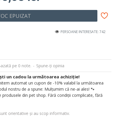
TOC EPUIZAT
PERSOANE INTERESATE: 742
azată pe 0 note.
-
Spune-ţi opinia
i un cadou la următoarea achiziție!
 trimitem automat un cupon de -10% valabil la următoarea
ul nostru de a spune: Mulțumim că ne-ai ales! 🐾
 produsele din pet shop. Fără condiții complicate, fără
sunt orientative și au scop informativ.