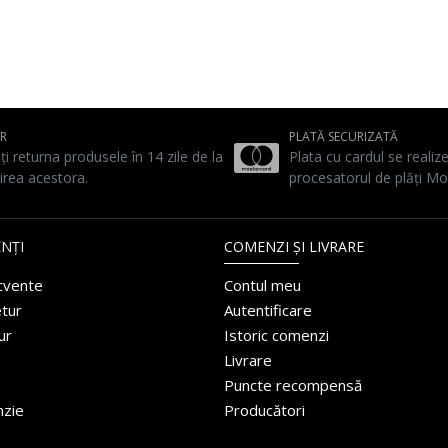
UR
PLATĂ SECURIZATĂ
ți returna produsele în 14 zile de la
Plata cu cardul se realiz
irea acestora.
procesatorul de plăți Mo
NȚI
COMENZI ȘI LIVRARE
ecvente
Contul meu
etur
Autentificare
ur
Istoric comenzi
Livrare
Puncte recompensă
nzie
Producători