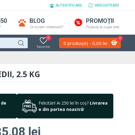
AUTENTIFICARE
INREGISTRARE
650
BLOG
PROMOȚII
?
Ce scriem interesant?
Produse la super preț
0
0
0 produs(e) - 0,00 lei
Favorite
II, 2.5 KG
 de
Felicitări! Ai 250 lei în coș?
Livrarea
e din partea noastră
!
5,08 lei