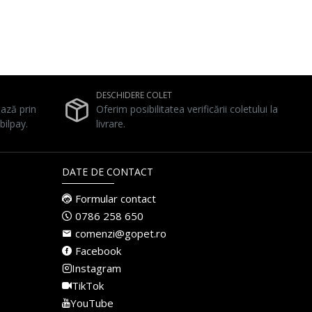
DESCHIDERE COLET
ează prin
Oferim posibilitatea verificării coletului la
bilpay.
livrare.
DATE DE CONTACT
Formular contact
0786 258 650
comenzi@gopet.ro
Facebook
Instagram
TikTok
YouTube