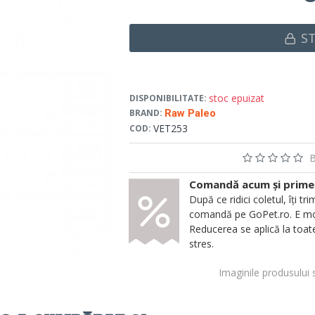
S
stoc epuizat
DISPONIBILITATE:
BRAND:
Raw Paleo
VET253
COD:
B
Comandă acum și primeșt
După ce ridici coletul, îți
comandă pe GoPet.ro. E mod
Reducerea se aplică la toate
stres.
Imaginile produsului 