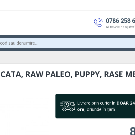
0786 258 
Ai nevoie de ajutor
ATA, RAW PALEO, PUPPY, RASE MED
Livrare prin curier în
DOAR 24
ore
, oriunde în țară
8