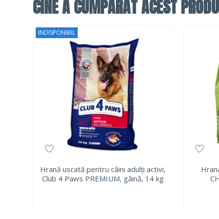
CINE A CUMPĂRAT ACEST PRODU
INDISPONIBIL
Hrană uscată pentru câini adulți activi,
Hrana
Club 4 Paws PREMIUM, găină, 14 kg
CH