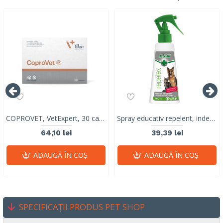
COPROVET, VetExpert, 30 capsule
Spray educativ repelent, indeparteaza animalele de zone/ obiecte, Dr. Seidel, Dermapharm, 100ml
64,10 lei
39,39 lei
ADAUGĂ ÎN COŞ
ADAUGĂ ÎN COŞ
SPECIFICAȚII PRODUS PET SHOP