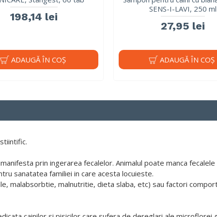
SENS-I-LAVI, 250 ml
198,14 lei
27,95 lei
ADAUGĂ ÎN COŞ
ADAUGĂ ÎN COŞ
iintific.
 manifesta prin ingerarea fecalelor. Animalul poate manca fecalele 
tru sanatatea familiei in care acesta locuieste.
nale, malabsorbtie, malnutritie, dieta slaba, etc) sau factori compor
ata cainilor si pisicilor care sufera de dereglari ale microflorei 