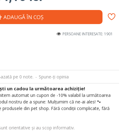
ADAUGĂ ÎN COŞ
PERSOANE INTERESATE: 1901
azată pe 0 note.
-
Spune-ţi opinia
i un cadou la următoarea achiziție!
 trimitem automat un cupon de -10% valabil la următoarea
ul nostru de a spune: Mulțumim că ne-ai ales! 🐾
 produsele din pet shop. Fără condiții complicate, fără
sunt orientative și au scop informativ.