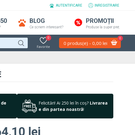
AUTENTIFICARE
INREGISTRARE
650
BLOG
PROMOȚII
?
Ce scriem interesant?
Produse la super preț
0
0
0 produs(e) - 0,00 lei
Favorite
E
 de
Felicitări! Ai 250 lei în coș?
Livrarea
e din partea noastră
!
4,10 lei