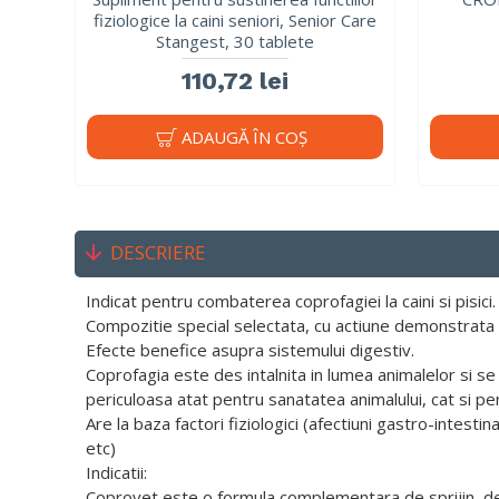
fiziologice la caini seniori, Senior Care
Stangest, 30 tablete
110,72 lei
ADAUGĂ ÎN COŞ
DESCRIERE
Indicat pentru combaterea coprofagiei la caini si pisici.
Compozitie special selectata, cu actiune demonstrata st
Efecte benefice asupra sistemului digestiv.
Coprofagia este des intalnita in lumea animalelor si se
periculoasa atat pentru sanatatea animalului, cat si pen
Are la baza factori fiziologici (afectiuni gastro-intesti
etc)
Indicatii:
Coprovet este o formula complementara de sprijin, dedic