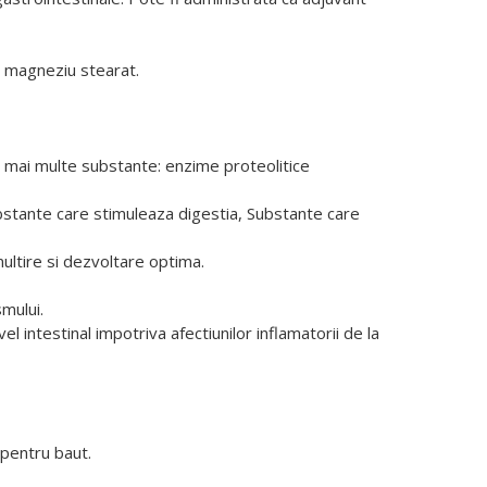
0 magneziu stearat.
a mai multe substante: enzime proteolitice
bstante care stimuleaza digestia, Substante care
multire si dezvoltare optima.
smului.
l intestinal impotriva afectiunilor inflamatorii de la
 pentru baut.