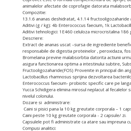
animalelor afectate de coprofagie datorata malabsorb
Compozitie:
13.1.6 ananas deshidratat, 4.1.14 fructooligozaharide
Aditivi (g / kg): 4b Enterococcus faecium, 1k Lactobacil
Aditivi tehnologici: 1E460 celuloza microcristalina 186 
Descriere:
Extract de ananas uscat –sursa de ingrediente benefic
responsabile de digestia proteinelor , peroxidaza, fosfa
Bromelaina previne malabsorbtia datorita actiunii ur
asigura functionarea optima a intestinului subtire, Subs
Fructooligozaharide(FOS) Provenite in principal din ang
Lactobacillus rhamnosus sprijina dezvoltarea bacteriil
Enterococcus faecium- probiotic specific care pe langa 
Yucca Schidigera elimina mirosul neplacut al fecalelor si
nivelul colonului.
Dozare si administrare:
Caini si pisici pana la 10 kg greutate corporala – 1 caps
Caini peste 10 kg greutate corporala - 2 capsule/ zi.
Capsulele pot fi administrate ca atare sau impreuna c
Compusi analitici: