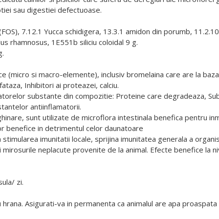
tiei sau digestiei defectuoase.
 (FOS), 7.12.1 Yucca schidigera, 13.3.1 amidon din porumb, 11.2.1
lus rhamnosus, 1E551b siliciu coloidal 9 g.
g.
e (micro si macro-elemente), inclusiv bromelaina care are la baz
taza, Inhibitori ai proteazei, calciu.
matorelor substante din compozitie: Proteine care degradeaza, Su
tantelor antiinflamatorii.
hinare, sunt utilizate de microflora intestinala benefica pentru in
or benefice in detrimentul celor daunatoare
stimularea imunitatii locale, sprijina imunitatea generala a organi
 mirosurile neplacute provenite de la animal. Efecte benefice la nive
ula/ zi.
u hrana. Asigurati-va in permanenta ca animalul are apa proaspata