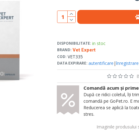
in stoc
DISPONIBILITATE:
BRAND:
Vet Expert
VET335
COD:
autentificare
|
înregistrare
DATA EXPIRARE:
B
Comandă acum și primeșt
După ce ridici coletul, îți
comandă pe GoPet.ro. E mod
Reducerea se aplică la toate
stres.
Imaginile produsului 