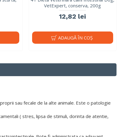
VetExpert, conserva, 200g
12,82 lei
ADAUGĂ ÎN COŞ
proprii sau fecale de la alte animale. Este o patologie
tamentali ( stres, lipsa de stimuli, dorinta de atentie,
gastrointestinale. Pote fi administrata ca adjuvant