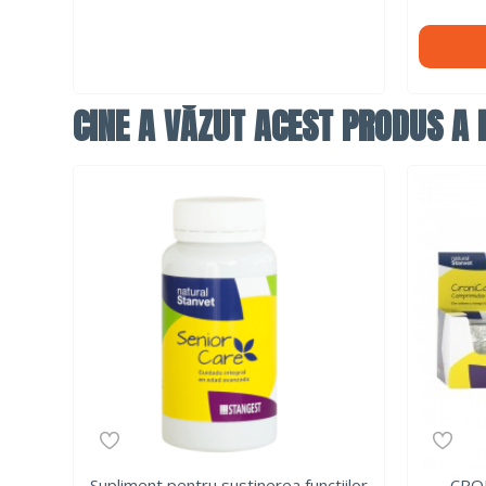
CINE A VĂZUT ACEST PRODUS A F
Supliment pentru sustinerea functiilor
CRON