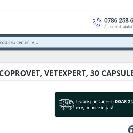
0786 258 
Ai nevoie de ajutor
COPROVET, VETEXPERT, 30 CAPSUL
Livrare prin curier în
DOAR 24
ore
, oriunde în țară
6