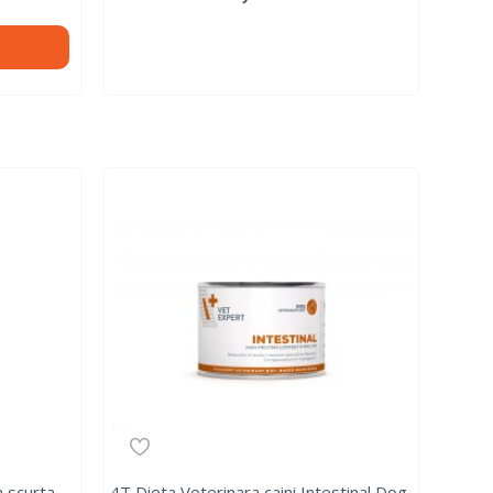
 scurta,
4T Dieta Veterinara caini Intestinal Dog,