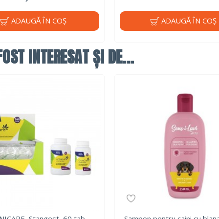
ADAUGĂ ÎN COŞ
ADAUGĂ ÎN COŞ
OST INTERESAT ȘI DE...
ICARE, Stangest, 60 tab
Sampon pentru caini cu blana