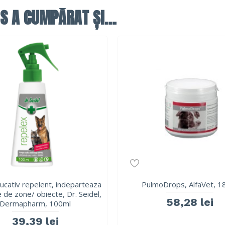
S A CUMPĂRAT ȘI...
ucativ repelent, indeparteaza
PulmoDrops, AlfaVet, 1
 de zone/ obiecte, Dr. Seidel,
58,28 lei
Dermapharm, 100ml
39,39 lei