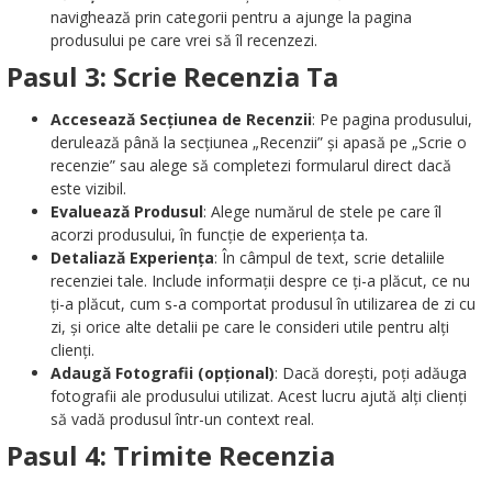
navighează prin categorii pentru a ajunge la pagina
produsului pe care vrei să îl recenzezi.
Pasul 3: Scrie Recenzia Ta
Accesează Secțiunea de Recenzii
: Pe pagina produsului,
derulează până la secțiunea „Recenzii” și apasă pe „Scrie o
recenzie” sau alege să completezi formularul direct dacă
este vizibil.
Evaluează Produsul
: Alege numărul de stele pe care îl
acorzi produsului, în funcție de experiența ta.
Detaliază Experiența
: În câmpul de text, scrie detaliile
recenziei tale. Include informații despre ce ți-a plăcut, ce nu
ți-a plăcut, cum s-a comportat produsul în utilizarea de zi cu
zi, și orice alte detalii pe care le consideri utile pentru alți
clienți.
Adaugă Fotografii (opțional)
: Dacă dorești, poți adăuga
fotografii ale produsului utilizat. Acest lucru ajută alți clienți
să vadă produsul într-un context real.
Pasul 4: Trimite Recenzia