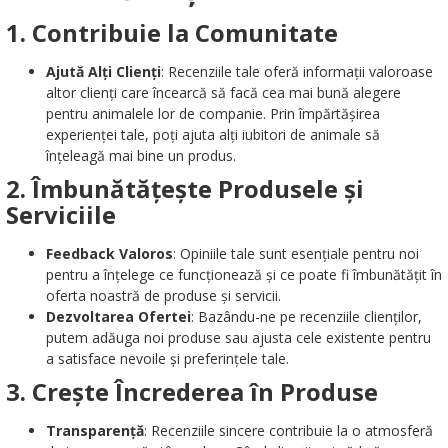
1.
Contribuie la Comunitate
Ajută Alți Clienți
: Recenziile tale oferă informații valoroase
altor clienți care încearcă să facă cea mai bună alegere
pentru animalele lor de companie. Prin împărtășirea
experienței tale, poți ajuta alți iubitori de animale să
înțeleagă mai bine un produs.
2.
Îmbunătățește Produsele și
Serviciile
Feedback Valoros
: Opiniile tale sunt esențiale pentru noi
pentru a înțelege ce funcționează și ce poate fi îmbunătățit în
oferta noastră de produse și servicii.
Dezvoltarea Ofertei
: Bazându-ne pe recenziile clienților,
putem adăuga noi produse sau ajusta cele existente pentru
a satisface nevoile și preferințele tale.
3.
Crește Încrederea în Produse
Transparență
: Recenziile sincere contribuie la o atmosferă