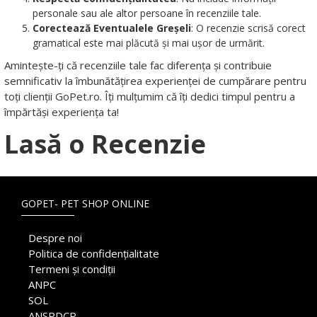
personale sau ale altor persoane în recenziile tale.
Corectează Eventualele Greșeli
: O recenzie scrisă corect
gramatical este mai plăcută și mai ușor de urmărit.
Amintește-ți că recenziile tale fac diferența și contribuie
semnificativ la îmbunătățirea experienței de cumpărare pentru
toți clienții GoPet.ro. Îți mulțumim că îți dedici timpul pentru a
împărtăși experiența ta!
Lasă o Recenzie
GOPET- PET SHOP ONLINE
Despre noi
Politica de confidențialitate
Termeni și condiții
ANPC
SOL
ANSPDCP