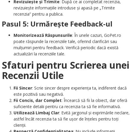
Revizuiește și Trimite
: După ce ai completat recenzia,
revizuiește informațiile introduse și apasă pe „Trimite
recenzia” pentru a publica.
Pasul 5: Urmărește Feedback-ul
Monitorizează Răspunsurile
: În unele cazuri, GoPet.ro
poate răspunde la recenziile tale, oferind clarificări sau
mulțumiri pentru feedback. Verifică periodic dacă există
actualizări la recenziile tale.
Sfaturi pentru Scrierea unei
Recenzii Utile
Fii Sincer
: Scrie sincer despre experiența ta, indiferent dacă
este pozitivă sau negativă.
Fii Concis, dar Complet
: Încearcă să fii la obiect, dar oferă
suficiente detalii pentru ca recenzia ta să fie informativă.
Utilizează Limbaj Clar
: Evită jargonul și exprimările neclare,
astfel încât recenzia ta să fie ușor de înțeles pentru toți
clienții.
Respectă Confidențialitatea
: Nu include informații