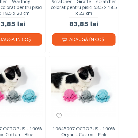
cher – Warthog –
Scratcher – Giraffe – scratcher
colorat pentru pisici
colorat pentru pisici 53.5 x 18.5
x 18.5 x 20 cm
x 23 cm
3,85 lei
83,85 lei
DAUGĂ ÎN COŞ
ADAUGĂ ÎN COŞ
7 OCTOPUS - 100%
10645007 OCTOPUS - 100%
ic Cotton - Blue
Organic Cotton - Pink