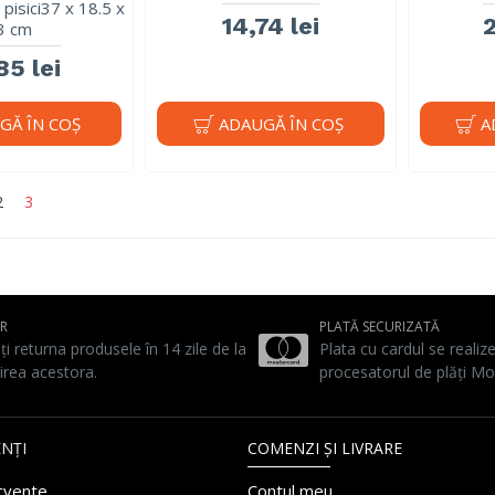
 pisici37 x 18.5 x
14,74 lei
2
3 cm
85 lei
GĂ ÎN COŞ
ADAUGĂ ÎN COŞ
A
2
3
UR
PLATĂ SECURIZATĂ
ți returna produsele în 14 zile de la
Plata cu cardul se realiz
irea acestora.
procesatorul de plăți Mo
NȚI
COMENZI ȘI LIVRARE
ecvente
Contul meu