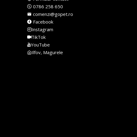
0786 258 650
comenzi@gopet.ro
Facebook
Instagram
TikTok
YouTube
Ilfov, Magurele