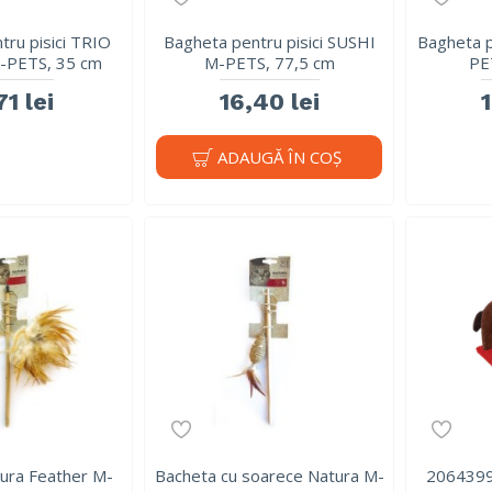
tru pisici TRIO
Bagheta pentru pisici SUSHI
Bagheta p
PETS, 35 cm
M-PETS, 77,5 cm
PE
71 lei
16,40 lei
ADAUGĂ ÎN COŞ
ura Feather M-
Bacheta cu soarece Natura M-
206439