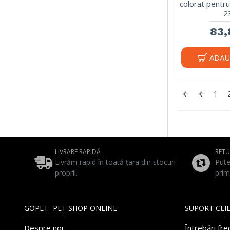
colorat pentru
2
83,
ADAU
1
LIVRARE RAPIDĂ
RET
Livrăm rapid în toată țara din stocuri
Pute
proprii.
prim
GOPET- PET SHOP ONLINE
SUPORT CLIE
Despre noi
Întrebări fr