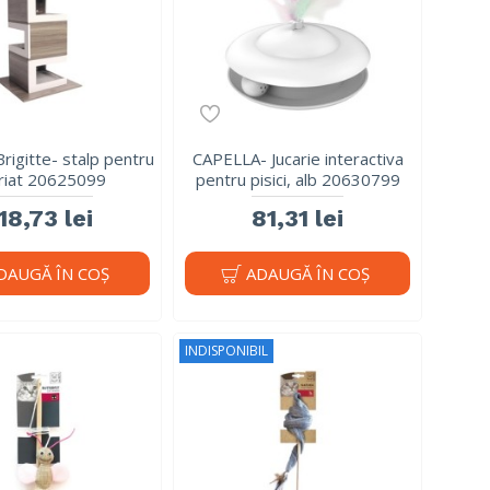
Brigitte- stalp pentru
CAPELLA- Jucarie interactiva
riat 20625099
pentru pisici, alb 20630799
18,73 lei
81,31 lei
DAUGĂ ÎN COŞ
ADAUGĂ ÎN COŞ
INDISPONIBIL