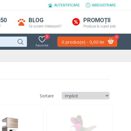
AUTENTIFICARE
INREGISTRARE
650
BLOG
PROMOȚII
?
Ce scriem interesant?
Produse la super preț
0
0
0 produs(e) - 0,00 lei
Favorite
Sortare