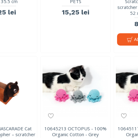
 35.5 cm
PETS
Scrat
scratcher 
25 lei
15,25 lei
52 
8
A
ASCARADE Cat
10645213 OCTOPUS - 100%
1064511
opher – scratcher
Organic Cotton - Grey
Organ