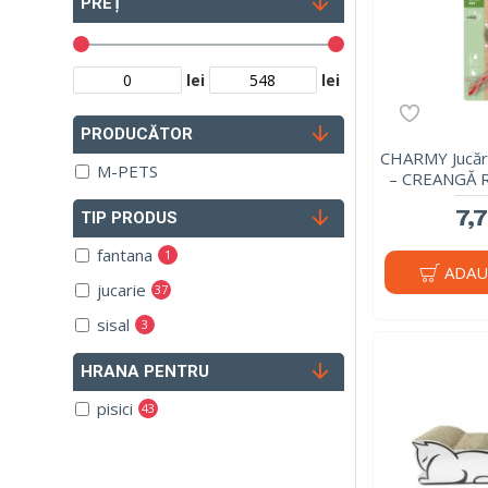
PREȚ
lei
lei
PRODUCĂTOR
CHARMY Jucări
M-PETS
– CREANGĂ R
7,7
TIP PRODUS
fantana
1
ADAU
jucarie
37
sisal
3
HRANA PENTRU
pisici
43