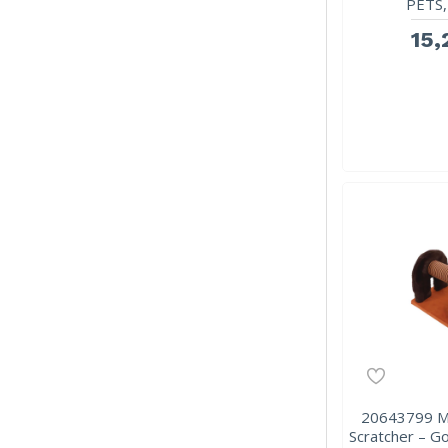
PETS,
15,
20643799 M
Scratcher – G