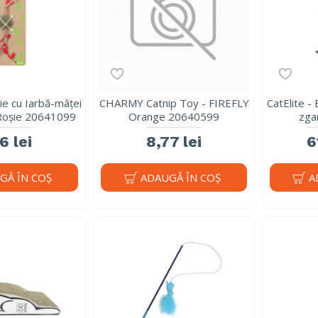
e cu Iarbă-mâței
CHARMY Catnip Toy - FIREFLY
CatElite - 
oșie 20641099
Orange 20640599
zga
6 lei
8,77 lei
6
GĂ ÎN COŞ
ADAUGĂ ÎN COŞ
A