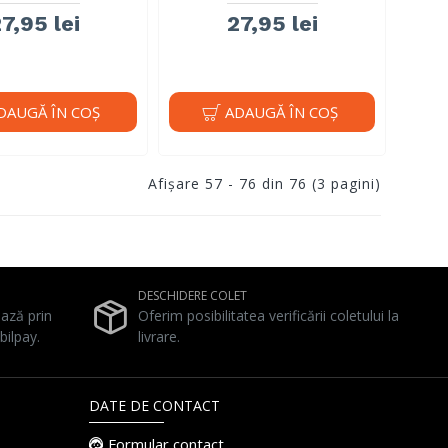
7,95 lei
27,95 lei
DAUGĂ ÎN COŞ
ADAUGĂ ÎN COŞ
Afişare 57 - 76 din 76 (3 pagini)
DESCHIDERE COLET
ează prin
Oferim posibilitatea verificării coletului la
bilpay.
livrare.
DATE DE CONTACT
Formular contact