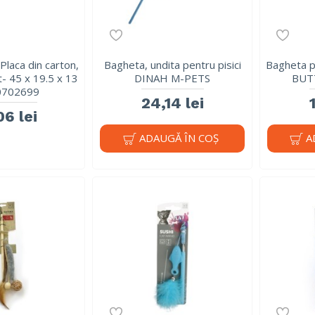
laca din carton,
Bagheta, undita pentru pisici
Bagheta p
t- 45 x 19.5 x 13
DINAH M-PETS
BUT
0702699
24,14 lei
06 lei
ADAUGĂ ÎN COŞ
A