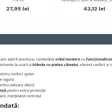
27,95 lei
43,12 lei
 care adoră aventura, combinând
stilul modern
cu
funcționalita
ezistente la uzură și
blânde cu pielea câinelui
, oferind confort și
pentru confort optim
e sigură
tru utilizare zilnică
anță
pentru extra protecție
are, menținând controlul
andată: