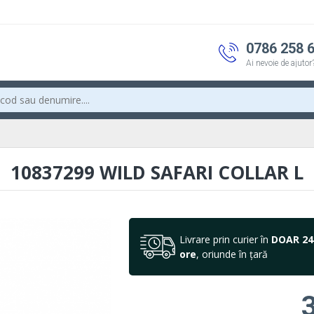
0786 258 
Ai nevoie de ajutor
10837299 WILD SAFARI COLLAR L
Livrare prin curier în
DOAR 24
ore
, oriunde în țară
3