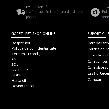
LIVRARE RAPIDĂ
RET
Livrăm rapid în toată țara din stocuri
Pute
proprii.
prim
GOPET- PET SHOP ONLINE
SUPORT CLIE
Despre noi
Întrebări fr
Politica de confidențialitate
Politica de r
Termeni și condiții
Formular ret
ANPC
Cum cumpăr
SOL
Cum plătesc
ANSPDCP
Lasă o Rece
GDPR
Campanii
Harta site
Devino tester