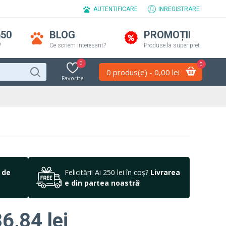
AUTENTIFICARE
INREGISTRARE
650
BLOG
PROMOȚII
?
Ce scriem interesant?
Produse la super preț
0
0
0 produs(e) - 0,00 lei
Favorite
 de
Felicitări! Ai 250 lei în coș?
Livrarea
e din partea noastră
!
6,84 lei