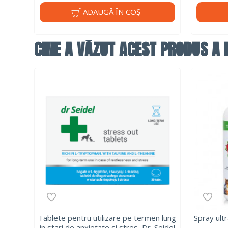
ADAUGĂ ÎN COŞ
CINE A VĂZUT ACEST PRODUS A F
Tablete pentru utilizare pe termen lung
Spray ult
in stari de anxietate si stres, Dr. Seidel