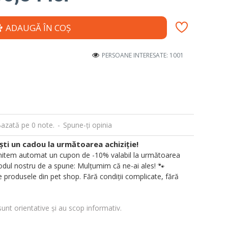
ADAUGĂ ÎN COŞ
PERSOANE INTERESATE: 1001
azată pe 0 note.
-
Spune-ţi opinia
i un cadou la următoarea achiziție!
 trimitem automat un cupon de -10% valabil la următoarea
ul nostru de a spune: Mulțumim că ne-ai ales! 🐾
 produsele din pet shop. Fără condiții complicate, fără
sunt orientative și au scop informativ.