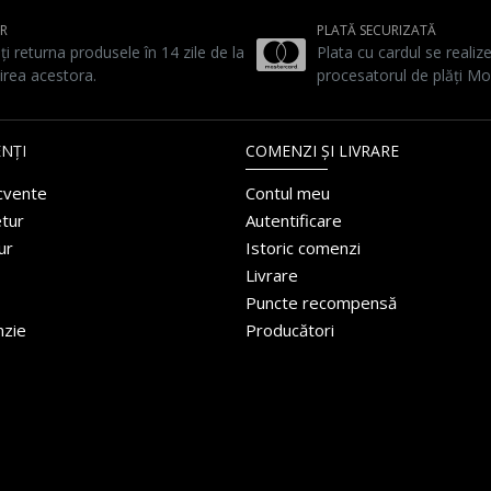
UR
PLATĂ SECURIZATĂ
ți returna produsele în 14 zile de la
Plata cu cardul se realiz
irea acestora.
procesatorul de plăți Mo
NȚI
COMENZI ȘI LIVRARE
ecvente
Contul meu
etur
Autentificare
ur
Istoric comenzi
Livrare
Puncte recompensă
nzie
Producători