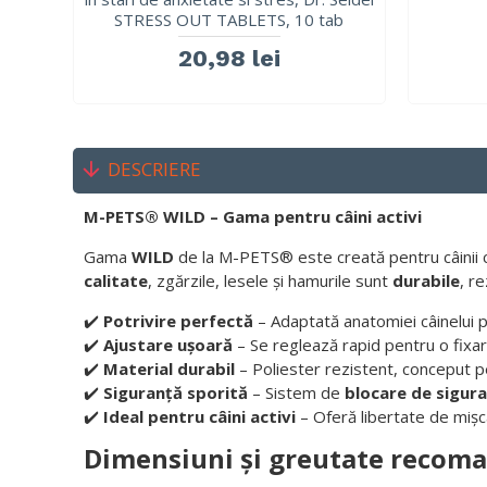
STRESS OUT TABLETS, 10 tab
20,98 lei
DESCRIERE
M-PETS® WILD – Gama pentru câini activi
Gama
WILD
de la M-PETS® este creată pentru câinii
calitate
, zgărzile, lesele și hamurile sunt
durabile
, r
✔️
Potrivire perfectă
– Adaptată anatomiei câinelui 
✔️
Ajustare ușoară
– Se reglează rapid pentru o fixar
✔️
Material durabil
– Poliester rezistent, conceput pen
✔️
Siguranță sporită
– Sistem de
blocare de sigur
✔️
Ideal pentru câini activi
– Oferă libertate de mișc
Dimensiuni și greutate recom