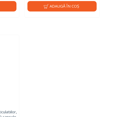
ADAUGĂ ÎN COŞ
ulatiilor,
30 capsule