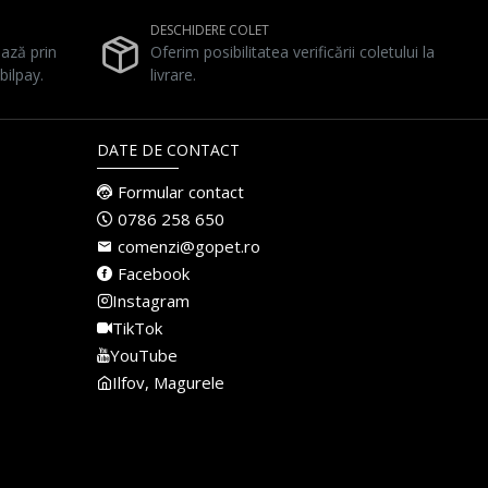
DESCHIDERE COLET
ează prin
Oferim posibilitatea verificării coletului la
bilpay.
livrare.
DATE DE CONTACT
Formular contact
0786 258 650
comenzi@gopet.ro
Facebook
Instagram
TikTok
YouTube
Ilfov, Magurele