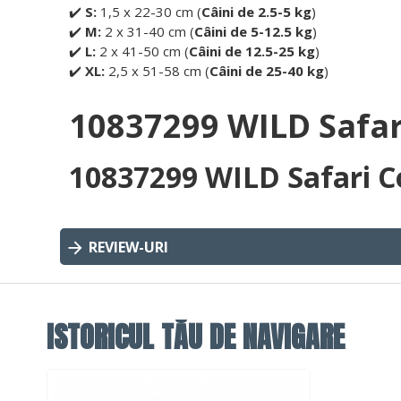
✔️
S:
1,5 x 22-30 cm (
Câini de 2.5-5 kg
)
✔️
M:
2 x 31-40 cm (
Câini de 5-12.5 kg
)
✔️
L:
2 x 41-50 cm (
Câini de 12.5-25 kg
)
✔️
XL:
2,5 x 51-58 cm (
Câini de 25-40 kg
)
10837299 WILD Safari
10837299 WILD Safari Co
REVIEW-URI
ISTORICUL TĂU DE NAVIGARE