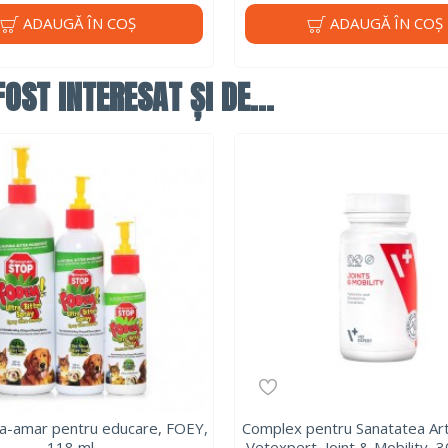
ADAUGĂ ÎN COŞ
ADAUGĂ ÎN COŞ
OST INTERESAT ȘI DE...
ra-amar pentru educare, FOEY,
Complex pentru Sanatatea Artic
118 ml
Vetexpert, Joint & Mobility, 