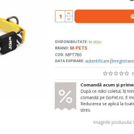
in stoc
DISPONIBILITATE:
BRAND:
M-PETS
MPT760
COD:
autentificare
|
înregistrare
DATA EXPIRARE:
B
Comandă acum și primeșt
După ce ridici coletul, îți
comandă pe GoPet.ro. E mod
Reducerea se aplică la toate
stres.
Imaginile produsului 