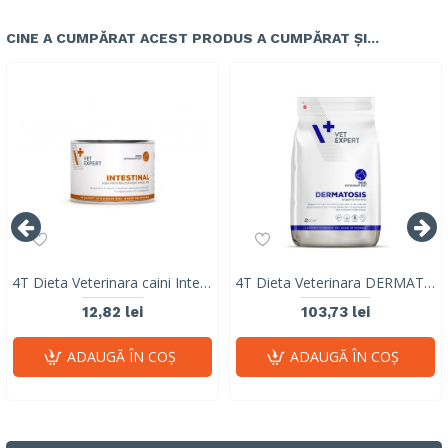
CINE A CUMPĂRAT ACEST PRODUS A CUMPĂRAT ȘI...
4T Dieta Veterinara caini Intestinal Dog, VetExpert, conserva, 200g
4T Dieta Veterinara DERMATOSIS DOG, VetExpert, cu carne de iepure si cartofi, 2 kg
12,82 lei
103,73 lei
ADAUGĂ ÎN COŞ
ADAUGĂ ÎN COŞ