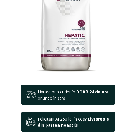
Livrare prin curier în
DOAR 24 de ore
,
oriunde în țară
Felicitări! Ai 250 lei în coș?
Livrarea e
din partea noastră
!