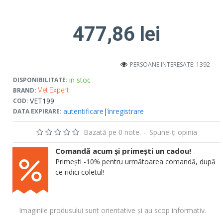
477,86 lei
PERSOANE INTERESATE: 1392
in stoc
DISPONIBILITATE:
BRAND:
Vet Expert
VET199
COD:
autentificare
|
înregistrare
DATA EXPIRARE:
Bazată pe 0 note.
-
Spune-ţi opinia
Comandă acum și primești un cadou!
Primești -10% pentru următoarea comandă, după
ce ridici coletul!
Imaginile produsului sunt orientative și au scop informativ.