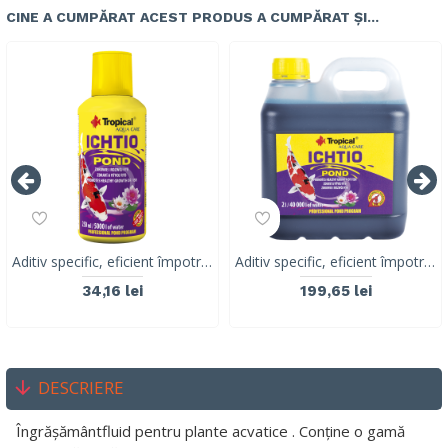
CINE A CUMPĂRAT ACEST PRODUS A CUMPĂRAT ȘI...
Aditiv specific, eficient împotriva parazitilol TROPICAL Fish ICHTIO POND 250ml
Aditiv specific, eficient împotriva paraziților TROPICAL Fish ICHTIO POND 2L
34,16 lei
199,65 lei
DESCRIERE
Îngrășământfluid pentru plante acvatice . Conține o gamă