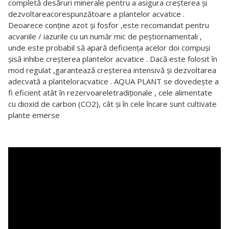
completă desăruri minerale pentru a asigura creșterea și
dezvoltareacorespunzătoare a plantelor acvatice .
Deoarece conține azot și fosfor ,este recomandat pentru
acvariile / iazurile cu un număr mic de peștiornamentali ,
unde este probabil să apară deficiența acelor doi compuși
șisă inhibe creșterea plantelor acvatice . Dacă este folosit în
mod regulat ,garantează creșterea intensivă și dezvoltarea
adecvată a planteloracvatice . AQUA PLANT se dovedește a
fi eficient atât în rezervoareletradiționale , cele alimentate
cu dioxid de carbon (CO2), cât și în cele încare sunt cultivate
plante emerse