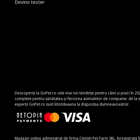
Devino tester
Descoperiți la GoPet.ro cele mai noi tendințe pentru câini și pisici în 20
complete pentru sănătatea și fericirea animalelor de companie: de la mâ
experții GoPet.ro sunt întotdeauna la dispoziția dumneavoastră!
Magazin online administrat de firma CityVet Pet Farm SRL, înregistrată 