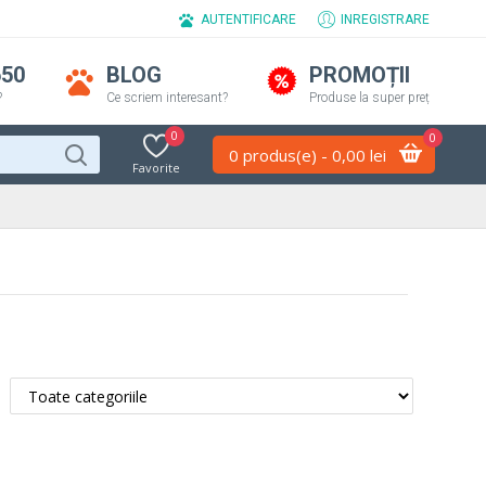
AUTENTIFICARE
INREGISTRARE
650
BLOG
PROMOȚII
?
Ce scriem interesant?
Produse la super preț
0
0
0 produs(e) - 0,00 lei
Favorite