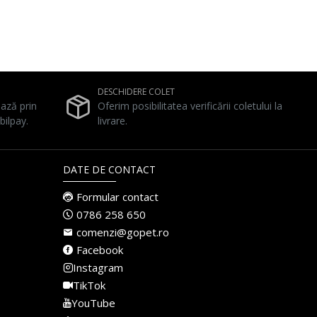
DESCHIDERE COLET
ează prin
Oferim posibilitatea verificării coletului la
bilpay.
livrare.
DATE DE CONTACT
Formular contact
0786 258 650
comenzi@gopet.ro
Facebook
Instagram
TikTok
YouTube