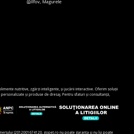
Ilfov, Magurele
nte nutritive, zgărzi inteligente, și jucării interactive. Oferim soluții
personalizate și produse de dresaj. Pentru sfaturi și consultanță,
comerțului J2012001674120. gopet.ro nu poate garanta și nu își poate