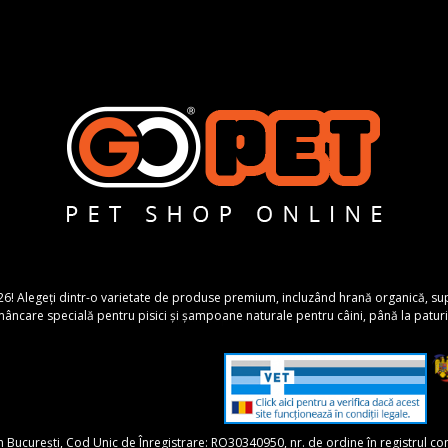
26! Alegeți dintr-o varietate de produse premium, incluzând hrană organică, suplime
ncare specială pentru pisici și șampoane naturale pentru câini, până la paturi 
în București, Cod Unic de Înregistrare: RO30340950, nr. de ordine în registrul 