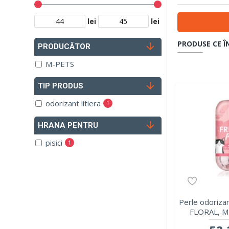
lei
lei
PRODUSE CE Î
PRODUCĂTOR
M-PETS
TIP PRODUS
odorizant litiera
1
HRANA PENTRU
pisici
1
Perle odorizan
FLORAL, M