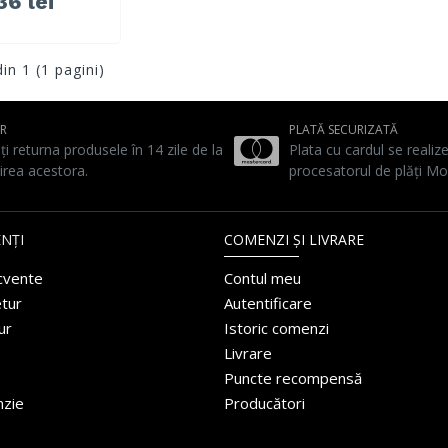
36 lei
din 1 (1 pagini)
UR
PLATĂ SECURIZATĂ
ți returna produsele în 14 zile de la
Plata cu cardul se realiz
irea acestora.
procesatorul de plăți Mo
NȚI
COMENZI ȘI LIVRARE
ecvente
Contul meu
etur
Autentificare
ur
Istoric comenzi
Livrare
Puncte recompensă
nzie
Producători