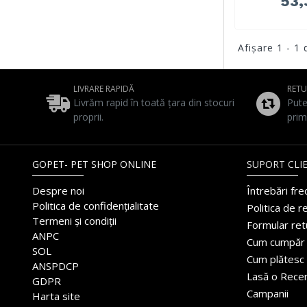
53,
Afişare 1 - 1 
LIVRARE RAPIDĂ
RET
Livrăm rapid în toată țara din stocuri
Pute
proprii.
prim
GOPET- PET SHOP ONLINE
SUPORT CLIE
Despre noi
Întrebări fr
Politica de confidențialitate
Politica de r
Termeni și condiții
Formular ret
ANPC
Cum cumpăr
SOL
Cum plătesc
ANSPDCP
Lasă o Rece
GDPR
Campanii
Harta site