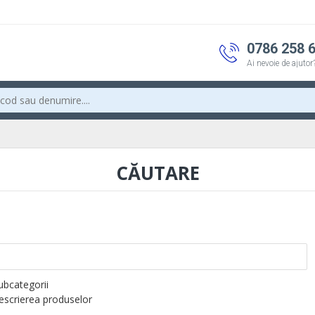
0786 258 
Ai nevoie de ajutor
CĂUTARE
subcategorii
descrierea produselor