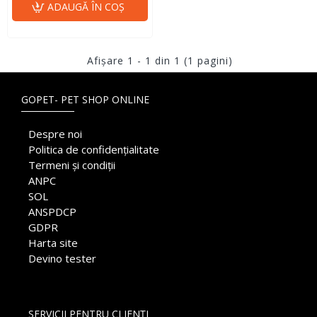
ADAUGĂ ÎN COŞ
Afişare 1 - 1 din 1 (1 pagini)
GOPET- PET SHOP ONLINE
Despre noi
Politica de confidențialitate
Termeni și condiții
ANPC
SOL
ANSPDCP
GDPR
Harta site
Devino tester
SERVICII PENTRU CLIENȚI