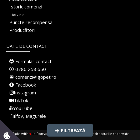
Istoric comenzi
Livrare
Puncte recompensă
Producători
DATE DE CONTACT
Formular contact
0786 258 650
comenzi@gopet.ro
Facebook
Instagram
TikTok
YouTube
Ilfov, Magurele
FILTREAZĂ
Made with
♥
in Romania · Pet Shop Online · Toate drepturile rezervate