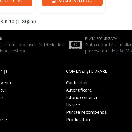
GĂ ÎN COŞ
ADAUGĂ ÎN COŞ
 din 10 (1 pagini)
UR
PLATĂ SECURIZATĂ
ți returna produsele în 14 zile de la
Plata cu cardul se realiz
irea acestora.
procesatorul de plăți Mo
NȚI
COMENZI ȘI LIVRARE
ecvente
Contul meu
etur
Autentificare
ur
Istoric comenzi
Livrare
Puncte recompensă
nzie
Producători