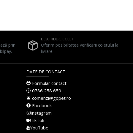
DESCHIDERE COLET
ează prin
Oferim posibilitatea verificării coletului la
bilpay.
livrare.
DATE DE CONTACT
Formular contact
0786 258 650
comenzi@gopet.ro
Facebook
Instagram
TikTok
YouTube