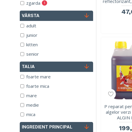
reflectorizant
zgarda
1
47,
VÂRSTA
adult
junior
kitten
senior
TALIA
foarte mare
foarte mica
mare
medie
P reparat pe
algelor verz
mica
ALGIN 
199,
INGREDIENT PRINCIPAL