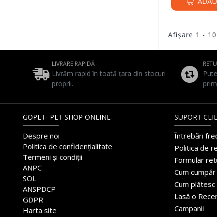
ADAU
Afişare 1 - 10
LIVRARE RAPIDĂ
RET
Livrăm rapid în toată țara din stocuri
Pute
proprii.
prim
GOPET- PET SHOP ONLINE
SUPORT CLIE
Despre noi
Întrebări fr
Politica de confidențialitate
Politica de r
Termeni și condiții
Formular ret
ANPC
Cum cumpăr
SOL
Cum plătesc
ANSPDCP
Lasă o Rece
GDPR
Campanii
Harta site