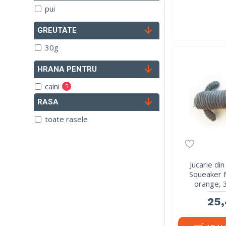
pui
GREUTATE
30g
HRANA PENTRU
caini
5
RASA
iaz
2
pisici
toate rasele
2
Jucarie di
Squeaker 
orange, 
25,