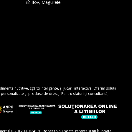
Ilfov, Magurele
nte nutritive, zgărzi inteligente, și jucării interactive. Oferim soluții
personalizate și produse de dresaj. Pentru sfaturi și consultanță,
comerțului J2012001674120. gopet.ro nu poate garanta și nu își poate