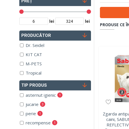
PREȚ
lei
lei
PRODUSE CE Î
PRODUCĂTOR
Dr. Seidel
KIT CAT
M-PETS
Tropical
TIP PRODUS
asternut igienic
1
jucarie
3
perie
Zgarda antip
1
caini, SAB
recompense
1
REFLECTIVE