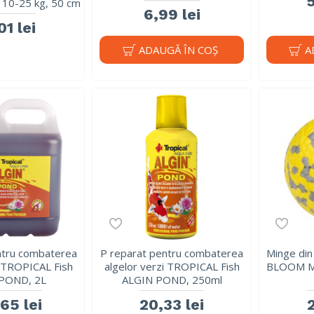
5
, 10-25 kg, 50 cm
6,99 lei
01 lei
ADAUGĂ ÎN COŞ
A
ntru combaterea
P reparat pentru combaterea
Minge din 
i TROPICAL Fish
algelor verzi TROPICAL Fish
BLOOM M-
POND, 2L
ALGIN POND, 250ml
65 lei
20,33 lei