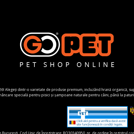
26! Alegeți dintr-o varietate de produse premium, incluzând hrană organică, suplime
ncare specială pentru pisici și șampoane naturale pentru câini, până la paturi 
în București, Cod Unic de Înregistrare: RO30340950, nr. de ordine în registrul 