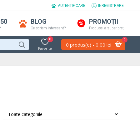
AUTENTIFICARE
INREGISTRARE
650
BLOG
PROMOȚII
?
Ce scriem interesant?
Produse la super preț
0
0
0 produs(e) - 0,00 lei
Favorite