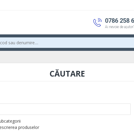
0786 258 
Ai nevoie de ajutor
CĂUTARE
subcategorii
descrierea produselor