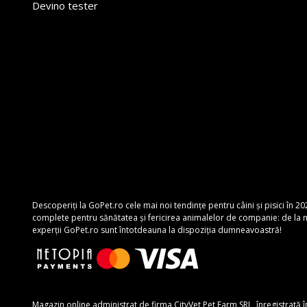
Devino tester
Descoperiți la GoPet.ro cele mai noi tendințe pentru câini și pisici în 20
complete pentru sănătatea și fericirea animalelor de companie: de la mâ
experții GoPet.ro sunt întotdeauna la dispoziția dumneavoastră!
Magazin online administrat de firma CityVet Pet Farm SRL, înregistrată 