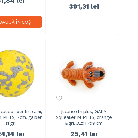
1,84 lei
391,31 lei
DAUGĂ ÎN COŞ
cauciuc pentru caini,
Jucarie din plus, GARY
PETS, 7cm, galben
Squeaker M-PETS, orange
si gri
&gri, 32x17x9 cm
24,14 lei
25,41 lei