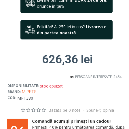
Livrare prin curier în
DOAR 24 de ore
,
oriunde în țară
Felicitări! Ai 250 lei în coș?
Livrarea e
din partea noastră
!
626,36 lei
PERSOANE INTERESATE: 2464
stoc epuizat
DISPONIBILITATE:
BRAND:
M-PETS
MPT380
COD:
Bazată pe 0 note.
-
Spune-ţi opinia
Comandă acum și primești un cadou!
Primești -10% pentru următoarea comandă, după