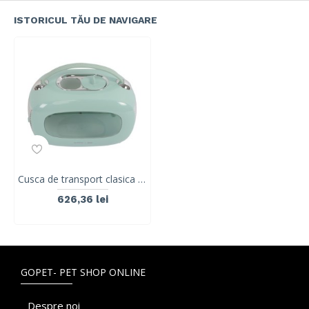
ISTORICUL TĂU DE NAVIGARE
Cusca de transport clasica pentru caini si pisici, M-PETs, SIXTIES, albastru, 48,3 x 27,8 x 29,9 cm, 20401299
626,36 lei
GOPET- PET SHOP ONLINE
Despre noi