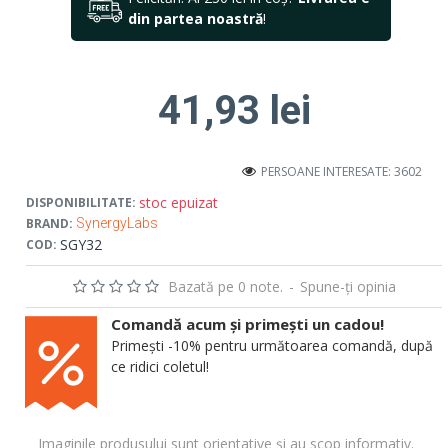
din partea noastră
!
41,93 lei
PERSOANE INTERESATE: 3602
stoc epuizat
DISPONIBILITATE:
BRAND:
SynergyLabs
SGY32
COD:
Bazată pe 0 note.
-
Spune-ţi opinia
Comandă acum și primești un cadou!
Primești -10% pentru următoarea comandă, după
ce ridici coletul!
Imaginile produsului sunt orientative și au scop informativ.