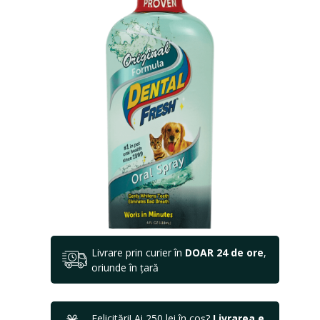
Livrare prin curier în
DOAR 24 de ore
,
oriunde în țară
Felicitări! Ai 250 lei în coș?
Livrarea e