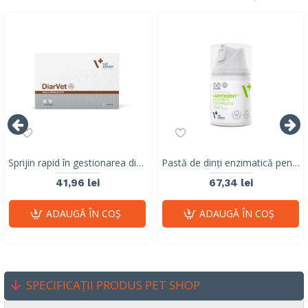
Sprijin rapid în gestionarea diareei la câini de talie mică și pisici, DiarVet Twist Off, Vet Expert, 6 capsule
Pastă de dinți enzimatică pentru câini și pisici, CARYODENT VET EXPERT, gel, 50ml
41,96 lei
67,34 lei
ADAUGĂ ÎN COŞ
ADAUGĂ ÎN COŞ
SPECIFICAȚII PRODUS PET SHOP