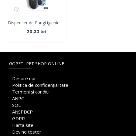
Dispenser de Pungi igienice pentru caini M-PETS, lavanda, 2x15 pungi
20,33 lei
GOPET- PET SHOP ONLINE
Despre noi
Politica de confidențialitate
Termeni și condiții
ANPC
SOL
ANSPDCP
GDPR
Harta site
Devino tester