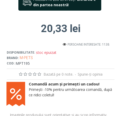
din partea noastră
!
20,33 lei
PERSOANE INTERESATE: 1138
stoc epuizat
DISPONIBILITATE:
BRAND:
M-PETS
MPT195
COD:
Bazată pe 0 note.
-
Spune-ţi opinia
Comandă acum și primești un cadou!
Primești -10% pentru următoarea comandă, după
ce ridici coletul!
Imaginile produsului sunt orientative și au scop informativ.