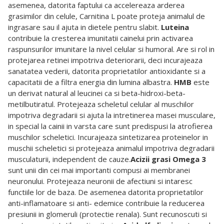
asemenea, datorita faptului ca accelereaza arderea
grasimilor din celule, Carnitina L poate proteja animalul de
ingrasare sau il ajuta in dietele pentru slabit.
Luteina
contribuie la cresterea imunitatii cainelui prin activarea
raspunsurilor imunitare la nivel celular si humoral. Are si rol in
protejarea retinei impotriva deteriorarii, deci incurajeaza
sanatatea vederii, datorita proprietatilor antioxidante si a
capacitatii de a filtra energia din lumina albastra.
HMB
este
un derivat natural al leucinei ca si beta-hidroxi-beta-
metilbutiratul. Protejeaza scheletul celular al muschilor
impotriva degradarii si ajuta la intretinerea masei musculare,
in special la cainii in varsta care sunt predispusi la atrofierea
muschilor scheletici. Incurajeaza sintetizarea proteinelor in
muschii scheletici si protejeaza animalul impotriva degradarii
musculaturii, independent de cauze.
Acizii grasi Omega 3
sunt unii din cei mai importanti compusi ai membranei
neuronului. Protejeaza neuronii de afectiuni si intaresc
functiile lor de baza. De asemenea datorita proprietatilor
anti-inflamatoare si anti- edemice contribuie la reducerea
presiunii in glomeruli (protectie renala). Sunt recunoscuti si