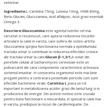
veterinar.
Ingrediente:
L-Carnitina 75mg, Luteina 10mg, HMB 80mg,
Beta-Glucani, Glucozamina, Acid alfalipoic, Acizi grasi esentiali
Omega-3.
Descriere:
Glucozamina
este agentul nutritiv cel mai
cercetat si recunoscut, care ajuta la reducerea riscurilor
articulare la cainii in varsta, care sufera de osteo-artrita.
Glucozamina sprijina functionarea normala a epiteliumului
tractului urinar si contribuie la reducerea infectiilor cronice
ale tractului urinar la caini.
Glucan β-1,3/1,
6 izolat din
peretele celular al Sacharomyces cerevisiae este un
polisaccarid ale carui componente caracteristice activeaza
sistemul imunitar. In consecinta organismul este mai bine
pregatit pentru a contracara potentiale pericole cum sunt
infectiile bacteriene virale.
Carnitina L
joaca un rol
important in metabolizarea acizilor grasi din lantul lung si in
producerea de energie. Din aceste motive este cruciala
pentru buna functionare a miocardului, in special la cainii mai
in varsta, predispusi la riscuri de cardiomiopatie. De