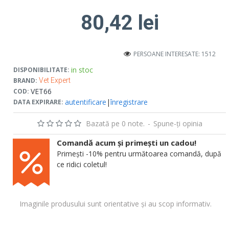
80,42 lei
PERSOANE INTERESATE: 1512
in stoc
DISPONIBILITATE:
BRAND:
Vet Expert
VET66
COD:
autentificare
|
înregistrare
DATA EXPIRARE:
Bazată pe 0 note.
-
Spune-ţi opinia
Comandă acum și primești un cadou!
Primești -10% pentru următoarea comandă, după
ce ridici coletul!
Imaginile produsului sunt orientative și au scop informativ.