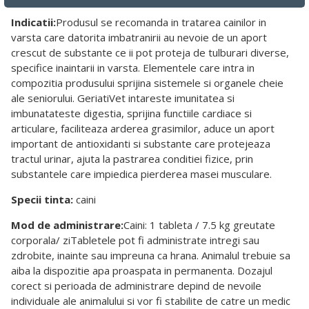
Indicatii:
Produsul se recomanda in tratarea cainilor in
varsta care datorita imbatranirii au nevoie de un aport
crescut de substante ce ii pot proteja de tulburari diverse,
specifice inaintarii in varsta. Elementele care intra in
compozitia produsului sprijina sistemele si organele cheie
ale seniorului. GeriatiVet intareste imunitatea si
imbunatateste digestia, sprijina functiile cardiace si
articulare, faciliteaza arderea grasimilor, aduce un aport
important de antioxidanti si substante care protejeaza
tractul urinar, ajuta la pastrarea conditiei fizice, prin
substantele care impiedica pierderea masei musculare.
Specii tinta:
caini
Mod de administrare:
Caini: 1 tableta / 7.5 kg greutate
corporala/ ziTabletele pot fi administrate intregi sau
zdrobite, inainte sau impreuna ca hrana. Animalul trebuie sa
aiba la dispozitie apa proaspata in permanenta. Dozajul
corect si perioada de administrare depind de nevoile
individuale ale animalului si vor fi stabilite de catre un medic