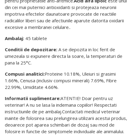
pentru proprietatile anti-aritmice.
Acid alfa lipoic
este unul
din cei mai puternici antioxidanti si protejeaza neuronii
impotriva efectelor daunatoare provocate de reactiile
radicalilor liberi sau de afectiunile aparute datorita oxidarii
excesive a membranei celulare..
Ambalaj:
45 tablete
Conditii de depozitare:
A se depozita in loc ferit de
umezeala si expunere directa la soare, la temperaturi de
pana la 25°C.
Compusi analitici:
Proteine 10.18%, Uleiuri si grasimi
1.66%, Cenusa (inclusiv compusi minerali) 7.69%, Fibre
22.99%, Umiditate 4.66%.
Informatii suplimentare:
ATENTIE! Doar pentru uz
veterinar! A nu se lasa la indemana copiilor! Respectati
instructiunile de pe ambalaj.Contactati medicul veterinar
inainte de folosirea sau prelungirea utilizarii acestui produs,
deoarece pot aparea schimbari de dozaj sau mod de
folosire in functie de simptomele individuale ale animalului.