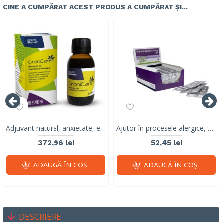
CINE A CUMPĂRAT ACEST PRODUS A CUMPĂRAT ȘI...
Adjuvant natural, anxietate, epilepsie, cancer, CRONICARE, STANGEST, 100 ml
Ajutor în procesele alergice, Histamin LARGE BREED Stangest, blister, 8 tablete
372,96 lei
52,45 lei
ADAUGĂ ÎN COŞ
ADAUGĂ ÎN COŞ
DESCRIERE