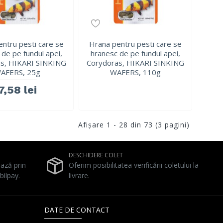
ntru pesti care se
Hrana pentru pesti care se
 de pe fundul apei,
hranesc de pe fundul apei,
s, HIKARI SINKING
Corydoras, HIKARI SINKING
AFERS, 25g
WAFERS, 110g
7,58 lei
Afişare 1 - 28 din 73 (3 pagini)
DESCHIDERE COLET
ează prin
Oferim posibilitatea verificării coletului la
bilpay.
livrare.
DATE DE CONTACT