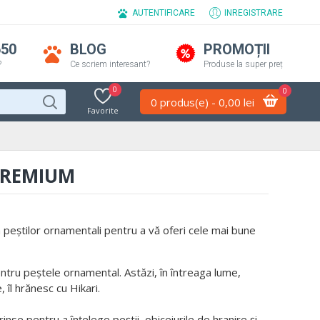
AUTENTIFICARE
INREGISTRARE
650
BLOG
PROMOȚII
?
Ce scriem interesant?
Produse la super preț
0
0
0 produs(e) - 0,00 lei
Favorite
PREMIUM
 peștilor ornamentali pentru a vă oferi cele mai bune
ntru peștele ornamental. Astăzi, în întreaga lume,
 îl hrănesc cu Hikari.
inse pentru a înțelege peștii, obiceiurile de hranire și