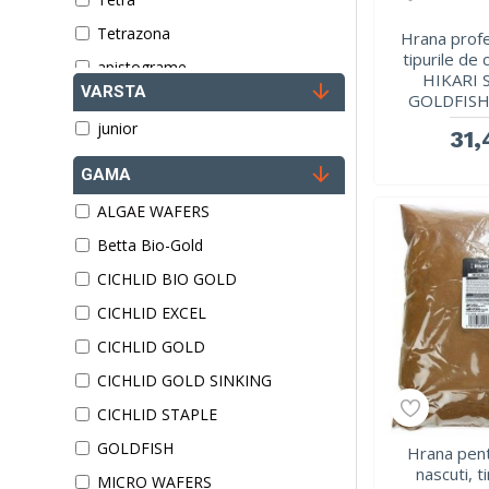
Tetrazona
Hrana profe
tipurile de 
apistograme
HIKARI 
VARSTA
GOLDFISH 
ciclide
junior
ciclide pitice
31,
crabi
GAMA
creveti
ALGAE WAFERS
discusi
Betta Bio-Gold
homari
CICHLID BIO GOLD
koi
CICHLID EXCEL
mormoloci
CICHLID GOLD
pesti marini
CICHLID GOLD SINKING
raci
CICHLID STAPLE
scalari
GOLDFISH
Hrana pent
nascuti, t
MICRO WAFERS