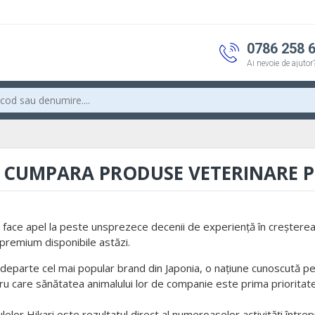
0786 258 
Ai nevoie de ajutor
 - CUMPARA PRODUSE VETERINARE 
d. face apel la peste unsprezece decenii de experiență în creșterea
 premium disponibile astăzi.
 departe cel mai popular brand din Japonia, o națiune cunoscută pe
ru care sănătatea animalului lor de companie este prima prioritate,
lelor Hikari este rezultatul direct al numeroaselor activități întrepr