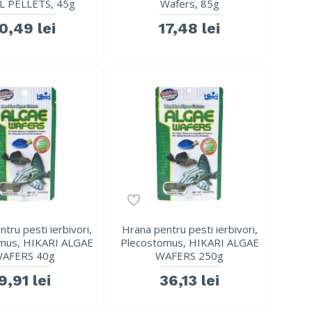
L PELLETS, 45g
Wafers, 85g
0,49 lei
17,48 lei
tru pesti ierbivori,
Hrana pentru pesti ierbivori,
mus, HIKARI ALGAE
Plecostomus, HIKARI ALGAE
AFERS 40g
WAFERS 250g
9,91 lei
36,13 lei