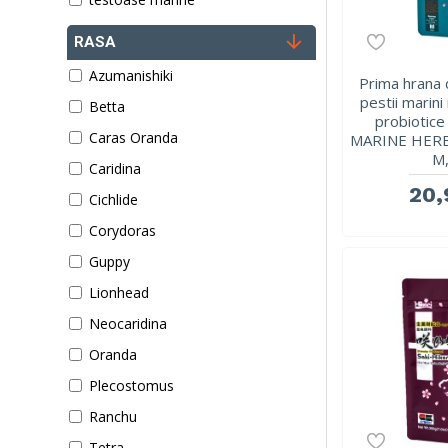
RASA
Azumanishiki
Prima hrana 
pestii marini
Betta
probiotic
Caras Oranda
MARINE HERB
M,
Caridina
20,
Cichlide
Corydoras
Guppy
Lionhead
Neocaridina
Oranda
Plecostomus
Ranchu
Tetra