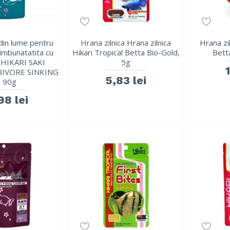
din lume pentru
Hrana zilnica Hrana zilnica
Hrana zil
 imbunatatita cu
Hikari Tropical Betta Bio-Gold,
Bett
e HIKARI SAKI
5g
IVORE SINKING
5,83 lei
 90g
98 lei