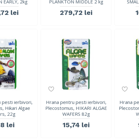
 EARLY, 2kg
PLANKTON MIDDLE 2 kg
SMAL
72 lei
279,72 lei
1
pesti ierbivori,
Hrana pentru pesti ierbivori,
Hrana pen
, Hikari Algae
Plecostomus, HIKARI ALGAE
Plecosto
rs, 22g
WAFERS 82g
W
8 lei
15,74 lei