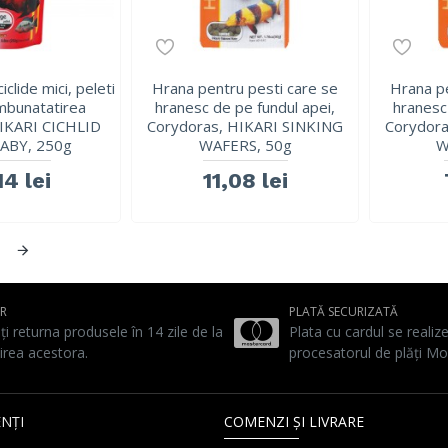
clide mici, peleti
Hrana pentru pesti care se
Hrana pe
 imbunatatirea
hranesc de pe fundul apei,
hranesc
 HIKARI CICHLID
Corydoras, HIKARI SINKING
Corydora
ABY, 250g
WAFERS, 50g
W
14 lei
11,08 lei
UR
PLATĂ SECURIZATĂ
ți returna produsele în 14 zile de la
Plata cu cardul se realiz
irea acestora.
procesatorul de plăți Mo
NȚI
COMENZI ȘI LIVRARE