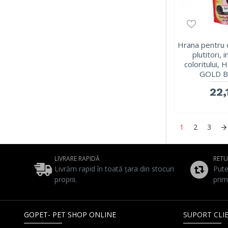
Hrana pentru ci
plutitori,
coloritului,
GOLD B
22,
1
2
3
LIVRARE RAPIDĂ
RET
Livrăm rapid în toată țara din stocuri
Pute
proprii.
prim
GOPET- PET SHOP ONLINE
SUPORT CLIE