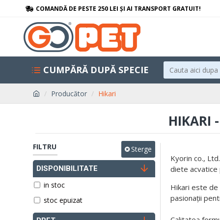
COMANDĂ DE PESTE 250 LEI ȘI AI TRANSPORT GRATUIT!
CUMPĂRĂ DUPĂ SPECIE
Producător
Hikari
HIKARI
FILTRU
Sterge
Kyorin co., Lt
DISPONIBILITATE
diete acvatice
in stoc
Hikari este de
pasionații pent
stoc epuizat
Calitatea formu