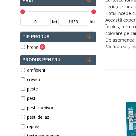
PRET
cerințele lor a
Totul începe cu
Această experi
lei
lei
În plus, ferma
colorare pe car
TIP PRODUS
De asemenea, Ky
Sănătatea și lo
hrana
70
PRODUS PENTRU
amfibieni
creveti
peste
pesti
pesti carnivori
pesti de iaz
reptile
testoase marine