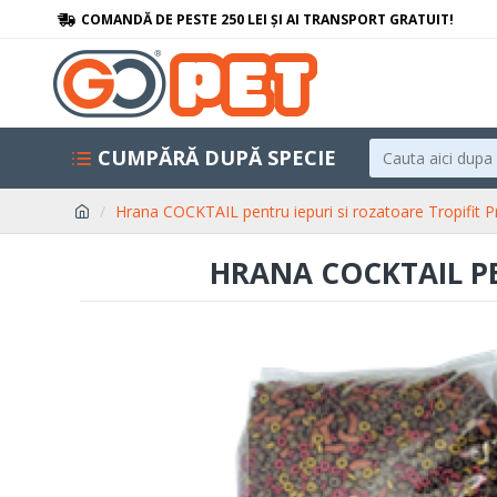
COMANDĂ DE PESTE 250 LEI ȘI AI TRANSPORT GRATUIT!
CUMPĂRĂ DUPĂ SPECIE
Hrana COCKTAIL pentru iepuri si rozatoare Tropifit 
HRANA COCKTAIL PE