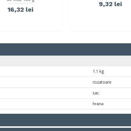
9,32 lei
16,32 lei
1.1 kg
rozatoare
sac
hrana