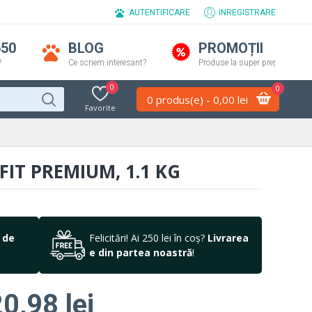
AUTENTIFICARE
INREGISTRARE
650
BLOG
PROMOȚII
?
Ce scriem interesant?
Produse la super preț
0
0
0 produs(e) - 0,00 lei
Favorite
IT PREMIUM, 1.1 KG
 de
Felicitări! Ai 250 lei în coș?
Livrarea
e din partea noastră
!
0,98 lei