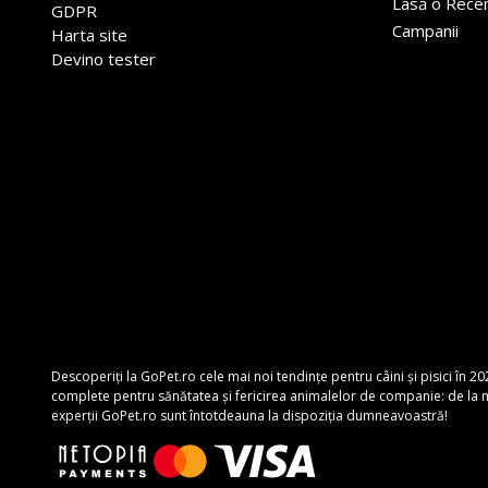
Lasă o Rece
GDPR
Campanii
Harta site
Devino tester
Descoperiți la GoPet.ro cele mai noi tendințe pentru câini și pisici în 20
complete pentru sănătatea și fericirea animalelor de companie: de la mâ
experții GoPet.ro sunt întotdeauna la dispoziția dumneavoastră!