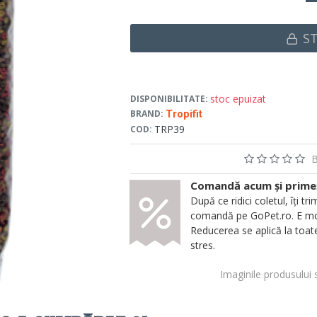
S
stoc epuizat
DISPONIBILITATE:
BRAND:
Tropifit
TRP39
COD:
B
Comandă acum și primeșt
După ce ridici coletul, îți
comandă pe GoPet.ro. E mod
Reducerea se aplică la toate
stres.
Imaginile produsului 