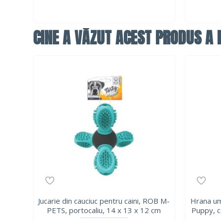
CINE A VĂZUT ACEST PRODUS A F
Jucarie din cauciuc pentru caini, ROB M-
Hrana u
PETS, portocaliu, 14 x 13 x 12 cm
Puppy, c