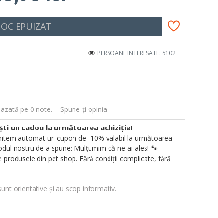
TOC EPUIZAT
PERSOANE INTERESATE: 6102
azată pe 0 note.
-
Spune-ţi opinia
i un cadou la următoarea achiziție!
 trimitem automat un cupon de -10% valabil la următoarea
ul nostru de a spune: Mulțumim că ne-ai ales! 🐾
 produsele din pet shop. Fără condiții complicate, fără
sunt orientative și au scop informativ.