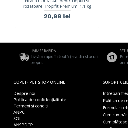
Hrana COCKTAIL pentru iepuri si
rozatoare Tropifit Premium, 1.1 kg
20,98 lei
LIVRARE RAPIDĂ
RET
Livrăm rapid în toată țara din stocuri
Pute
proprii.
prim
GOPET- PET SHOP ONLINE
SUPORT CLIE
Despre noi
Întrebări fr
Politica de confidențialitate
Politica de r
Termeni și condiții
Formular ret
ANPC
Cum cumpăr
SOL
Cum plătesc
ANSPDCP