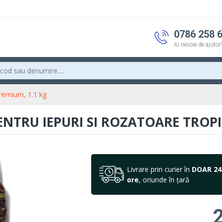
0786 258 
Ai nevoie de ajutor
Premium, 1.1 kg
NTRU IEPURI SI ROZATOARE TROPIF
Livrare prin curier în
DOAR 24
ore
, oriunde în țară
2