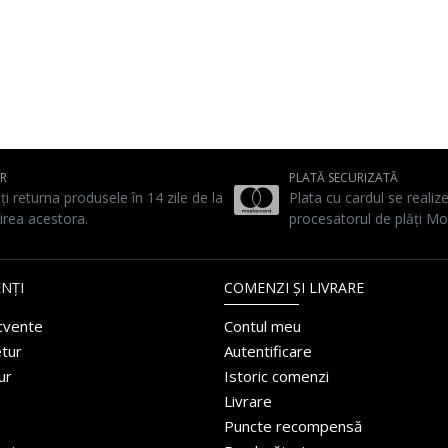
UR
PLATĂ SECURIZATĂ
ți returna produsele în 14 zile de la
Plata cu cardul se realiz
irea acestora.
procesatorul de plăți Mo
NȚI
COMENZI ȘI LIVRARE
ecvente
Contul meu
etur
Autentificare
ur
Istoric comenzi
Livrare
Puncte recompensă