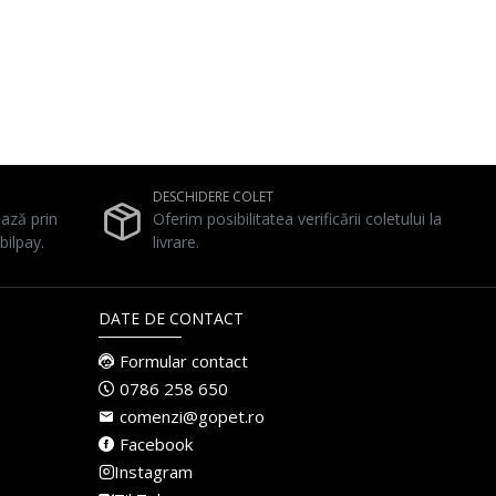
DESCHIDERE COLET
ează prin
Oferim posibilitatea verificării coletului la
bilpay.
livrare.
DATE DE CONTACT
Formular contact
0786 258 650
comenzi@gopet.ro
Facebook
Instagram