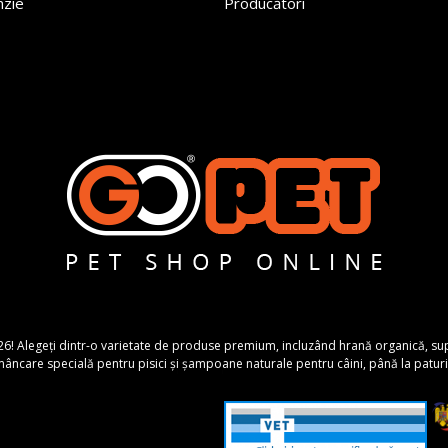
nzie
Producători
26! Alegeți dintr-o varietate de produse premium, incluzând hrană organică, suplime
ncare specială pentru pisici și șampoane naturale pentru câini, până la paturi 