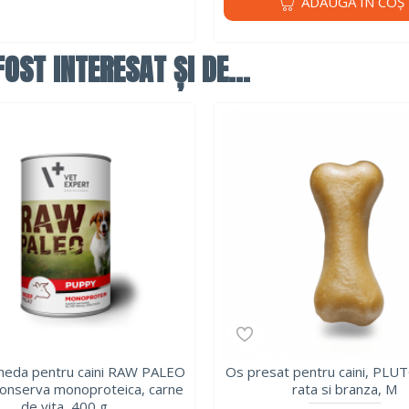
ADAUGĂ ÎN COŞ
OST INTERESAT ȘI DE...
meda pentru caini RAW PALEO
Os presat pentru caini, PL
onserva monoproteica, carne
rata si branza, M
de vita, 400 g