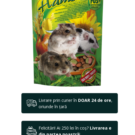
Livrare prin curier în
DOAR 24 de ore
,
oriunde în țară
Felicitări! Ai 250 lei în coș?
Livrarea e
din partea noastră
!