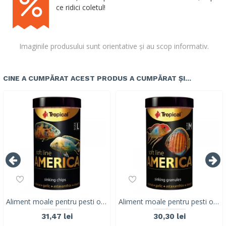
ce ridici coletul!
Imaginile produsului sunt orientative și au scop informativ.
CINE A CUMPĂRAT ACEST PRODUS A CUMPĂRAT ȘI...
Aliment moale pentru pesti omnivori și carnivori din America de Nord și de Sud TROPICAL SOFT LINE, marime L ,250ML/130G
Aliment moale pentru pesti omnivori și carnivori din America de Nord și de Sud TROPICAL SOFT LINE, marime M, 250ML/150G
31,47 lei
30,30 lei