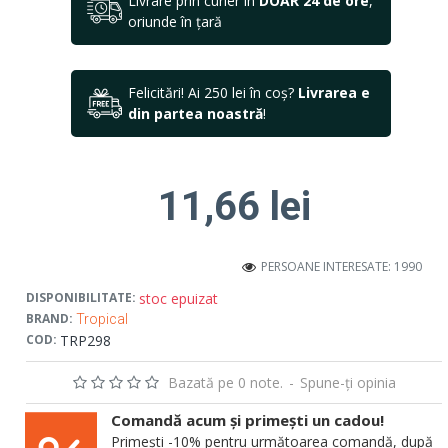
Livrare prin curier în
DOAR 24 de ore
,
oriunde în țară
Felicitări! Ai 250 lei în coș?
Livrarea e
din partea noastră
!
11,66 lei
PERSOANE INTERESATE: 1990
stoc epuizat
DISPONIBILITATE:
BRAND:
Tropical
TRP298
COD:
Bazată pe 0 note.
-
Spune-ţi opinia
Comandă acum și primești un cadou!
Primești -10% pentru următoarea comandă, după