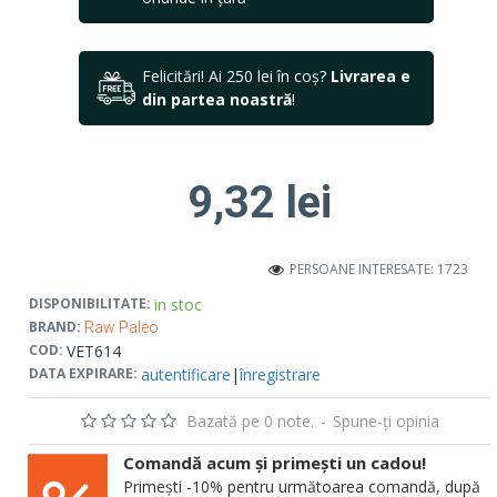
Felicitări! Ai 250 lei în coș?
Livrarea e
din partea noastră
!
9,32 lei
PERSOANE INTERESATE: 1723
in stoc
DISPONIBILITATE:
BRAND:
Raw Paleo
VET614
COD:
autentificare
|
înregistrare
DATA EXPIRARE:
Bazată pe 0 note.
-
Spune-ţi opinia
Comandă acum și primești un cadou!
Primești -10% pentru următoarea comandă, după