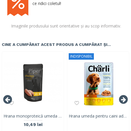
ce ridici coletul!
Imaginile produsului sunt orientative și au scop informativ.
CINE A CUMPĂRAT ACEST PRODUS A CUMPĂRAT ȘI...
INDISPONIBIL
Hrana monoproteică umeda pentru caini adulti Piper Pure, pui & orez brun, 150g
Hrana umeda pentru caini adulti, CHARLI, pui, 100 G
10,49 lei