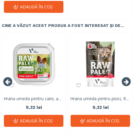
ADAUGĂ ÎN COŞ
CINE A VĂZUT ACEST PRODUS A FOST INTERESAT ȘI DE...
Hrana umeda pentru caini, adult, RAW PALEO PATE, vita, 150 g
Hrana umeda pentru pisici, RAW PALEO CAT, STERILISED, carne de vita, 100 g
9,32 lei
9,32 lei
ADAUGĂ ÎN COŞ
ADAUGĂ ÎN COŞ