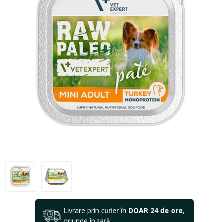
Livrare prin curier în
DOAR 24 de ore
,
oriunde în țară