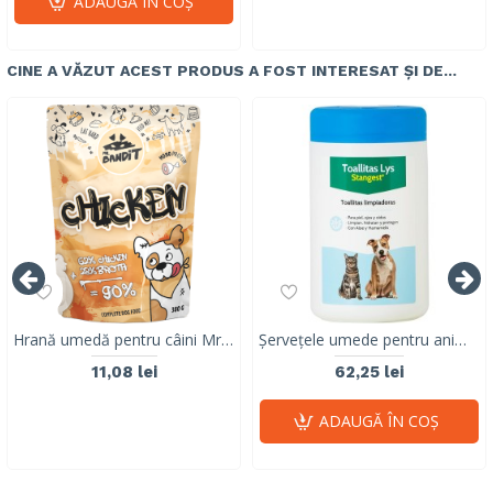
ADAUGĂ ÎN COŞ
CINE A VĂZUT ACEST PRODUS A FOST INTERESAT ȘI DE...
Hrană umedă pentru câini Mr. Bandit MonoProtein, pui in sos,380g
Șervețele umede pentru animale de companie, cu Aloe și Hamamelis, LYS WIPES, 120 buc
11,08 lei
62,25 lei
ADAUGĂ ÎN COŞ