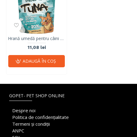
Hrană umedă pentru câini Mr. Bandit DuoProtein, pui și ton,380g
11,08 lei
ADAUGĂ ÎN COŞ
GOPET- PET SHOP ONLINE
Despre noi
Politica de confidențialitate
Termeni și condiții
ANPC