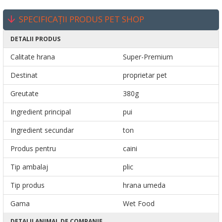
SPECIFICAȚII PRODUS PET SHOP
DETALII PRODUS
Calitate hrana
Super-Premium
Destinat
proprietar pet
Greutate
380g
Ingredient principal
pui
Ingredient secundar
ton
Produs pentru
caini
Tip ambalaj
plic
Tip produs
hrana umeda
Gama
Wet Food
DETALII ANIMAL DE COMPANIE