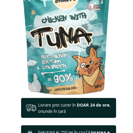
Livrare prin curier în
DOAR 24 de ore
,
oriunde în țară
Felicitări! Ai 250 lei în coș?
Livrarea e