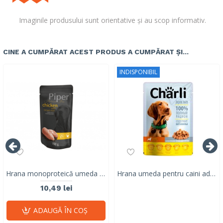
Imaginile produsului sunt orientative și au scop informativ.
CINE A CUMPĂRAT ACEST PRODUS A CUMPĂRAT ȘI...
INDISPONIBIL
Hrana monoproteică umeda pentru caini adulti Piper Pure, pui & orez brun, 150g
Hrana umeda pentru caini adulti, CHARLI, pui, 100 G
10,49 lei
ADAUGĂ ÎN COŞ