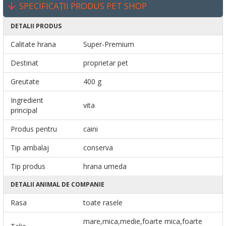
SPECIFICAȚII PRODUS PET SHOP
DETALII PRODUS
Calitate hrana
Super-Premium
Destinat
proprietar pet
Greutate
400 g
Ingredient
vita
principal
Produs pentru
caini
Tip ambalaj
conserva
Tip produs
hrana umeda
DETALII ANIMAL DE COMPANIE
Rasa
toate rasele
mare,mica,medie,foarte mica,foarte