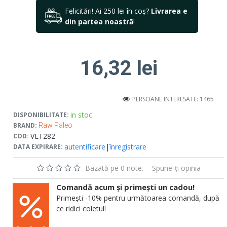
Felicitări! Ai 250 lei în coș?
Livrarea e
din partea noastră
!
16,32 lei
PERSOANE INTERESATE: 1465
in stoc
DISPONIBILITATE:
BRAND:
Raw Paleo
VET282
COD:
autentificare
|
înregistrare
DATA EXPIRARE:
Bazată pe 0 note.
-
Spune-ţi opinia
Comandă acum și primești un cadou!
Primești -10% pentru următoarea comandă, după
ce ridici coletul!