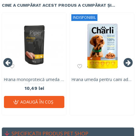
CINE A CUMPĂRAT ACEST PRODUS A CUMPĂRAT ȘI...
INDISPONIBIL
Hrana monoproteică umeda pentru caini adulti Piper Pure, pui & orez brun, 150g
Hrana umeda pentru caini adulti, CHARLI, pui, 100 G
10,49 lei
ADAUGĂ ÎN COŞ
SPECIFICAȚII PRODUS PET SHOP