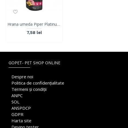
Hrana umeda Piper Platinum Pure, Curcan si Cartofi, 150 g
7,58 lei
GOPET- PET SHOP ONLINE
Despre noi
Politica de confidențialitate
Termeni și condiții
ANPC
SOL
ANSPDCP
GDPR
Harta site
Devino tester