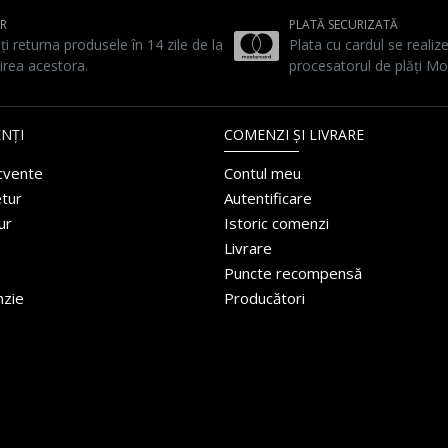
UR
PLATĂ SECURIZATĂ
ți returna produsele în 14 zile de la
Plata cu cardul se realiz
irea acestora.
procesatorul de plăți Mo
NȚI
COMENZI ȘI LIVRARE
ecvente
Contul meu
etur
Autentificare
ur
Istoric comenzi
Livrare
Puncte recompensă
nzie
Producători