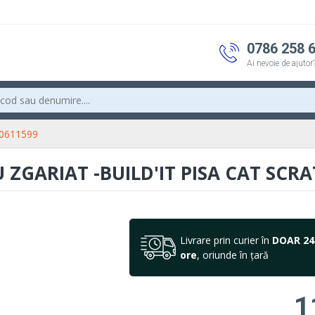
0786 258 
Ai nevoie de ajutor
 20611599
 ZGARIAT -BUILD'IT PISA CAT SCR
Livrare prin curier în
DOAR 24
ore
, oriunde în țară
1