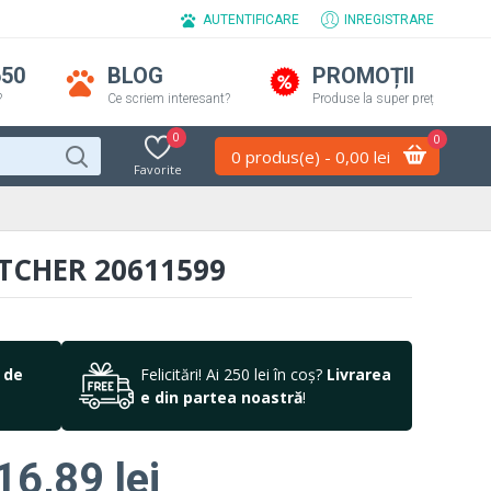
AUTENTIFICARE
INREGISTRARE
650
BLOG
PROMOȚII
?
Ce scriem interesant?
Produse la super preț
0
0
0 produs(e) - 0,00 lei
Favorite
ATCHER 20611599
 de
Felicitări! Ai 250 lei în coș?
Livrarea
e din partea noastră
!
16,89 lei