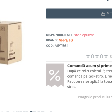
S
stoc epuizat
DISPONIBILITATE:
BRAND:
M-PETS
MPT564
COD:
B
Comandă acum și primeșt
După ce ridici coletul, îți
comandă pe GoPet.ro. E mod
Reducerea se aplică la toate
stres.
Imaginile produsului 