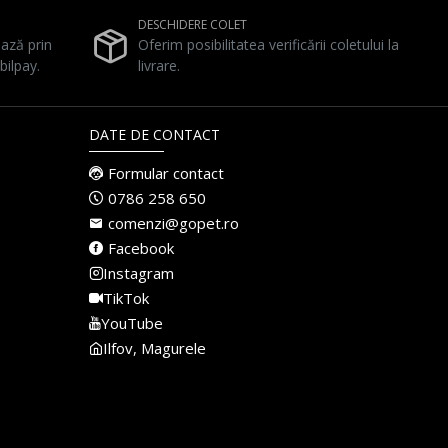
DESCHIDERE COLET
ează prin
Oferim posibilitatea verificării coletului la
bilpay.
livrare.
DATE DE CONTACT
Formular contact
0786 258 650
comenzi@gopet.ro
Facebook
Instagram
TikTok
YouTube
Ilfov, Magurele