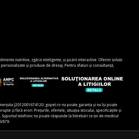
nte nutritive, zgărzi inteligente, și jucării interactive. Oferim soluții
personalizate și produse de dresaj. Pentru sfaturi și consultanță,
comerțului J2012001674120. gopet.ro nu poate garanta și nu își poate
e și fără erori. Prețurile, ofertele, situația stocului, specificațiile și
r. Suportul telefonic nu poate răspunde la întrebări ce țin de medicul
6/679.