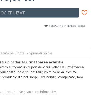
TOC EPUIZAT
PERSOANE INTERESATE: 588
azată pe 0 note.
-
Spune-ţi opinia
i un cadou la următoarea achiziție!
 trimitem automat un cupon de -10% valabil la următoarea
ul nostru de a spune: Mulțumim că ne-ai ales! 🐾
 produsele din pet shop. Fără condiții complicate, fără
sunt orientative și au scop informativ.