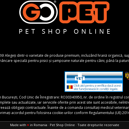
26! Alegeți dintr-o varietate de produse premium, incluzând hrană organică, suplime
ncare specială pentru pisici și șampoane naturale pentru câini, până la paturi 
în București, Cod Unic de Înregistrare: RO30340950, nr. de ordine în registrul 
 sau actualizate, iar serviciile oferite prin acest site sunt accesibile, neîntrerupt
 creează obligații contractuale. Înainte de a comanda consultați medicul veterina
xprimați acordul pentru folosirea cookie-urilor conform Regulamentului (UE) 201
Made with
♥
in Romania · Pet Shop Online · Toate drepturile rezervate