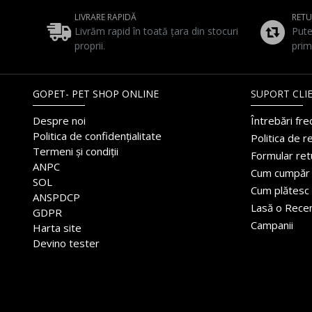
LIVRARE RAPIDĂ
RET
Livrăm rapid în toată țara din stocuri
Pute
proprii.
prim
GOPET- PET SHOP ONLINE
SUPORT CLIE
Despre noi
Întrebări fr
Politica de confidențialitate
Politica de r
Termeni și condiții
Formular ret
ANPC
Cum cumpăr
SOL
Cum plătesc
ANSPDCP
Lasă o Rece
GDPR
Campanii
Harta site
Devino tester