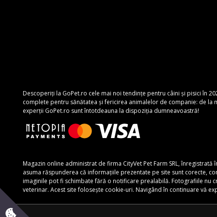
Descoperiți la GoPet.ro cele mai noi tendințe pentru câini și pisici în 20
complete pentru sănătatea și fericirea animalelor de companie: de la mâ
experții GoPet.ro sunt întotdeauna la dispoziția dumneavoastră!
Magazin online administrat de firma CityVet Pet Farm SRL, înregistrată 
asuma răspunderea că informațiile prezentate pe site sunt corecte, complete
imaginile pot fi schimbate fără o notificare prealabilă. Fotografiile nu
veterinar. Acest site folosește cookie-uri. Navigând în continuare vă e