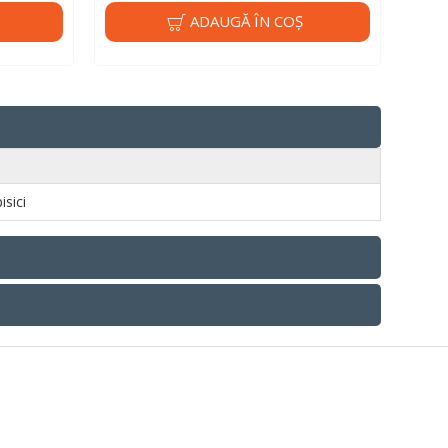
ADAUGĂ ÎN COŞ
pisici