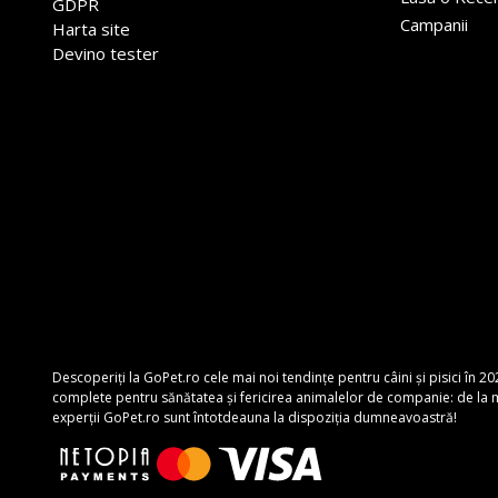
GDPR
Campanii
Harta site
Devino tester
Descoperiți la GoPet.ro cele mai noi tendințe pentru câini și pisici în 20
complete pentru sănătatea și fericirea animalelor de companie: de la mâ
experții GoPet.ro sunt întotdeauna la dispoziția dumneavoastră!