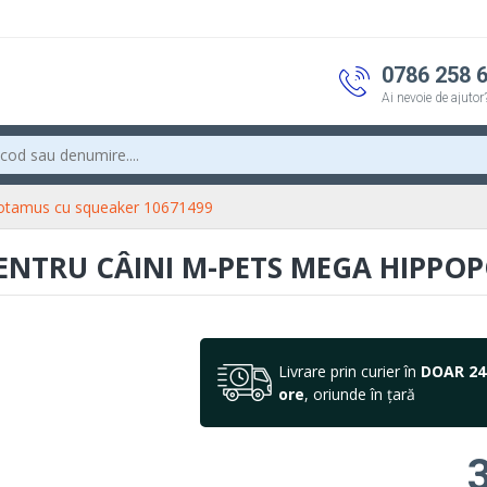
0786 258 
Ai nevoie de ajutor
potamus cu squeaker 10671499
PENTRU CÂINI M-PETS MEGA HIPP
Livrare prin curier în
DOAR 24
ore
, oriunde în țară
3