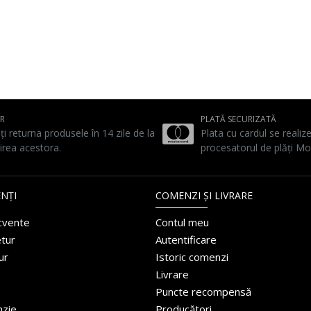
UR
PLATĂ SECURIZATĂ
ți returna produsele în 14 zile de la
Plata cu cardul se realiz
irea acestora.
procesatorul de plăți Mo
NȚI
COMENZI ȘI LIVRARE
ecvente
Contul meu
etur
Autentificare
ur
Istoric comenzi
Livrare
Puncte recompensă
nzie
Producători