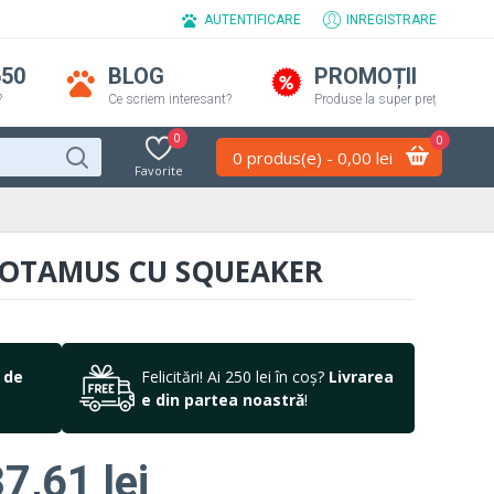
AUTENTIFICARE
INREGISTRARE
650
BLOG
PROMOȚII
?
Ce scriem interesant?
Produse la super preț
0
0
0 produs(e) - 0,00 lei
Favorite
OPOTAMUS CU SQUEAKER
 de
Felicitări! Ai 250 lei în coș?
Livrarea
e din partea noastră
!
7,61 lei