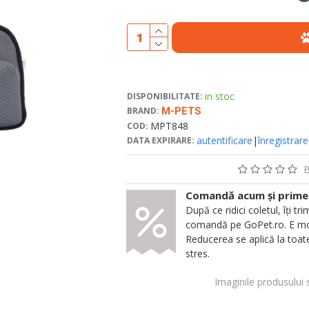
in stoc
DISPONIBILITATE:
BRAND:
M-PETS
MPT848
COD:
autentificare
|
înregistrare
DATA EXPIRARE:
B
Comandă acum și primeșt
După ce ridici coletul, îți
comandă pe GoPet.ro. E mod
Reducerea se aplică la toate
stres.
Imaginile produsului 