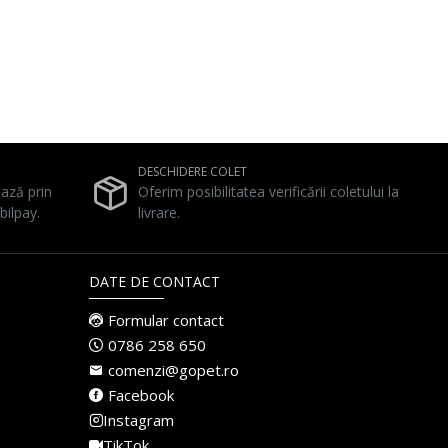
DESCHIDERE COLET
ează prin
Oferim posibilitatea verificării coletului la
bilpay.
livrare.
DATE DE CONTACT
Formular contact
0786 258 650
comenzi@gopet.ro
Facebook
Instagram
TikTok