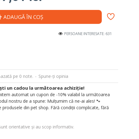
ADAUGĂ ÎN COŞ
PERSOANE INTERESATE: 631
azată pe 0 note.
-
Spune-ţi opinia
i un cadou la următoarea achiziție!
 trimitem automat un cupon de -10% valabil la următoarea
ul nostru de a spune: Mulțumim că ne-ai ales! 🐾
 produsele din pet shop. Fără condiții complicate, fără
sunt orientative și au scop informativ.