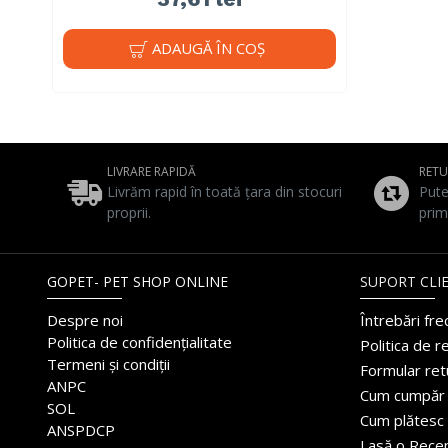
ADAUGĂ ÎN COŞ
LIVRARE RAPIDĂ
RET
Livrăm rapid în toată țara din stocuri
Pute
proprii.
prim
GOPET- PET SHOP ONLINE
SUPORT CLIE
Despre noi
Întrebări fr
Politica de confidențialitate
Politica de r
Termeni și condiții
Formular ret
ANPC
Cum cumpăr
SOL
Cum plătesc
ANSPDCP
Lasă o Rece