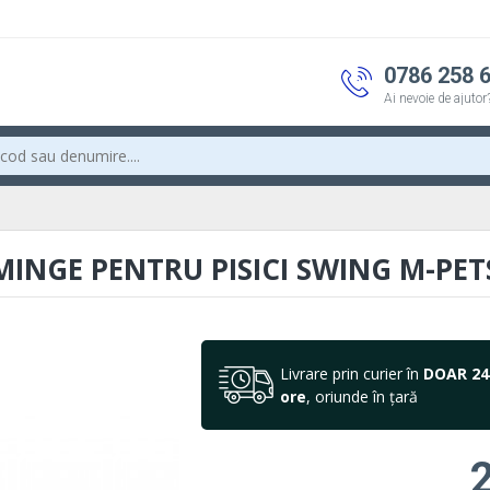
0786 258 
Ai nevoie de ajutor
MINGE PENTRU PISICI SWING M-PET
Livrare prin curier în
DOAR 24
ore
, oriunde în țară
2