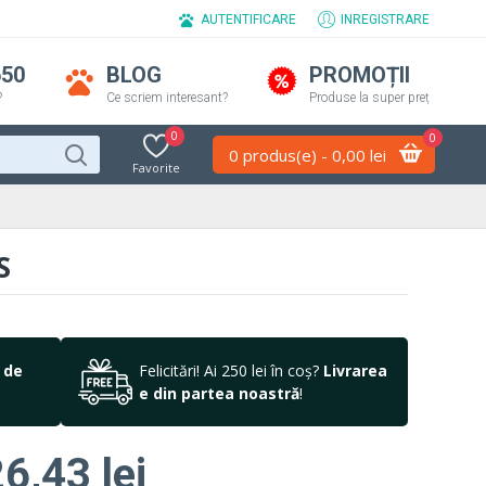
AUTENTIFICARE
INREGISTRARE
650
BLOG
PROMOȚII
?
Ce scriem interesant?
Produse la super preț
0
0
0 produs(e) - 0,00 lei
Favorite
S
 de
Felicitări! Ai 250 lei în coș?
Livrarea
e din partea noastră
!
6,43 lei