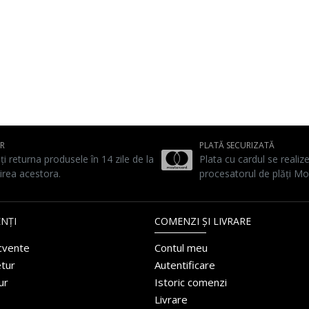
UR
PLATĂ SECURIZATĂ
ți returna produsele în 14 zile de la
Plata cu cardul se realiz
irea acestora.
procesatorul de plăți Mo
NȚI
COMENZI ȘI LIVRARE
ecvente
Contul meu
etur
Autentificare
ur
Istoric comenzi
Livrare