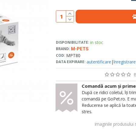
in stoc
DISPONIBILITATE:
BRAND:
M-PETS
MPT80
COD:
autentificare
|
înregistrare
DATA EXPIRARE:
B
Comandă acum și primeșt
După ce ridici coletul, îți
comandă pe GoPet.ro. E mod
Reducerea se aplică la toate
stres.
Imaginile produsului 