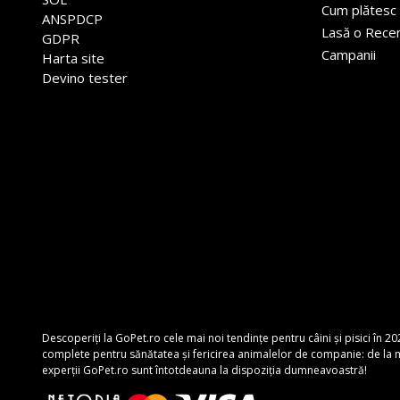
Cum plătesc
ANSPDCP
Lasă o Rece
GDPR
Campanii
Harta site
Devino tester
Descoperiți la GoPet.ro cele mai noi tendințe pentru câini și pisici în 20
complete pentru sănătatea și fericirea animalelor de companie: de la mâ
experții GoPet.ro sunt întotdeauna la dispoziția dumneavoastră!