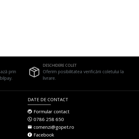
DESCHIDERE COLET
ează prin
Oferim posibilitatea verificării coletului la
bilpay.
livrare.
DATE DE CONTACT
Formular contact
0786 258 650
comenzi@gopet.ro
Facebook