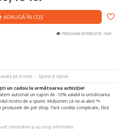
ADAUGĂ ÎN COŞ
PERSOANE INTERESATE: 1841
azată pe 0 note.
-
Spune-ţi opinia
i un cadou la următoarea achiziție!
 trimitem automat un cupon de -10% valabil la următoarea
ul nostru de a spune: Mulțumim că ne-ai ales! 🐾
 produsele din pet shop. Fără condiții complicate, fără
sunt orientative și au scop informativ.