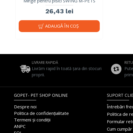
Minge pentru pisici SWING M-PETS
26,43 lei
ADAUGĂ ÎN COŞ
LIVRARE RAPIDĂ
RET
Livrăm rapid în toată țara din stocuri
Pute
proprii.
prim
GOPET- PET SHOP ONLINE
SUPORT CLIE
Despre noi
Întrebări fr
Politica de confidențialitate
Politica de r
Termeni și condiții
Formular ret
ANPC
Cum cumpăr
SOL