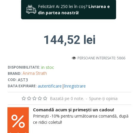
Felicitări! Ai 250 lei în coș?
Livrarea e
din partea noastră
!
144,52 lei
PERSOANE INTERESATE: 5866
in stoc
DISPONIBILITATE:
BRAND:
Anima Strath
AST3
COD:
autentificare
|
înregistrare
DATA EXPIRARE:
Bazată pe 0 note.
-
Spune-ţi opinia
Comandă acum și primești un cadou!
Primești -10% pentru următoarea comandă, după
ce ridici coletul!