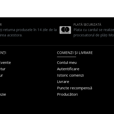
UR
PLATĂ SECURIZATĂ
ți returna produsele în 14 zile de la
Plata cu cardul se realiz
irea acestora.
procesatorul de plăți Mo
NȚI
COMENZI ȘI LIVRARE
ecvente
Contul meu
etur
Autentificare
ur
Istoric comenzi
Livrare
Puncte recompensă
nzie
Producători