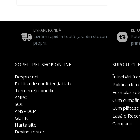
LIVRARE RAPIDĂ
RET
Livrăm rapid în toată țara din stocuri
Pute
proprii.
prim
GOPET- PET SHOP ONLINE
SUPORT CLIE
Despre noi
Întrebări fr
Politica de confidențialitate
Politica de r
Termeni și condiții
Formular ret
ANPC
Cum cumpăr
SOL
Cum plătesc
ANSPDCP
Lasă o Rece
GDPR
Campanii
Harta site
Devino tester