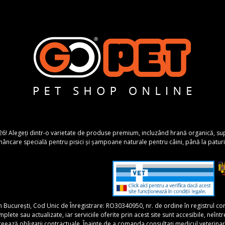
26! Alegeți dintr-o varietate de produse premium, incluzând hrană organică, suplime
ncare specială pentru pisici și șampoane naturale pentru câini, până la paturi 
în București, Cod Unic de Înregistrare: RO30340950, nr. de ordine în registrul 
 sau actualizate, iar serviciile oferite prin acest site sunt accesibile, neîntrerupt
 creează obligații contractuale. Înainte de a comanda consultați medicul veterina