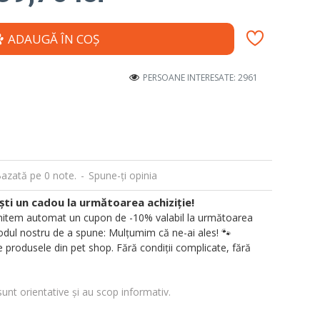
ADAUGĂ ÎN COŞ
PERSOANE INTERESATE: 2961
azată pe 0 note.
-
Spune-ţi opinia
i un cadou la următoarea achiziție!
 trimitem automat un cupon de -10% valabil la următoarea
ul nostru de a spune: Mulțumim că ne-ai ales! 🐾
 produsele din pet shop. Fără condiții complicate, fără
sunt orientative și au scop informativ.