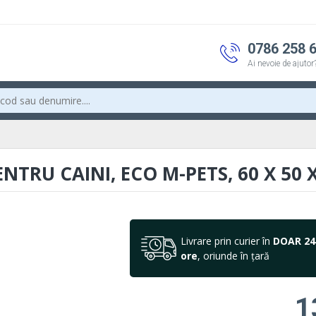
0786 258 
Ai nevoie de ajutor
NTRU CAINI, ECO M-PETS, 60 X 50 X
Livrare prin curier în
DOAR 24
ore
, oriunde în țară
1