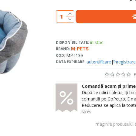
in stoc
DISPONIBILITATE:
BRAND:
M-PETS
MPT139
COD:
autentificare
|
înregistrare
DATA EXPIRARE:
B
Comandă acum și primeșt
După ce ridici coletul, îți
comandă pe GoPet.ro. E mod
Reducerea se aplică la toate
stres.
Imaginile produsului 