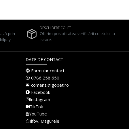
DESCHIDERE COLET
ează prin
Oferim posibilitatea verificării coletului la
bilpay.
livrare.
DATE DE CONTACT
Formular contact
0786 258 650
comenzi@gopet.ro
Facebook
Instagram
TikTok
YouTube
Ilfov, Magurele