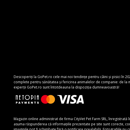
Descoperiți la GoPet.ro cele mai noi tendințe pentru câini și pisici în 20
complete pentru sănătatea și fericirea animalelor de companie: de la mâ
experții GoPet.ro sunt întotdeauna la dispoziția dumneavoastră!
Magazin online administrat de firma CityVet Pet Farm SRL, înregistrată 
asuma răspunderea că informațiile prezentate pe site sunt corecte, complete
imaginile pot fi schimbate fără o notificare prealabilă. Fotografiile nu