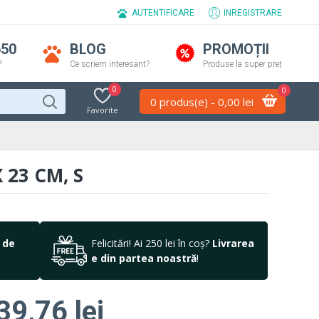
AUTENTIFICARE
INREGISTRARE
650
BLOG
PROMOȚII
?
Ce scriem interesant?
Produse la super preț
0
0
0 produs(e) - 0,00 lei
Favorite
 23 CM, S
 de
Felicitări! Ai 250 lei în coș?
Livrarea
e din partea noastră
!
39,76 lei