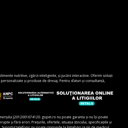
nte nutritive, zgărzi inteligente, și jucării interactive. Oferim soluții
personalizate și produse de dresaj. Pentru sfaturi și consultanță,
comerțului J2012001674120. gopet.ro nu poate garanta și nu își poate
e și fără erori. Prețurile, ofertele, situația stocului, specificațiile și
r. Suportul telefonic nu poate răspunde la întrebări ce țin de medicul