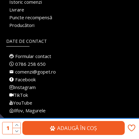
Istoric comenzi
Livrare
Puncte recompensă
Producători
DATE DE CONTACT
Formular contact
0786 258 650
comenzi@gopet.ro
Facebook
Instagram
TikTok
YouTube
Ilfov, Magurele
ADAUGĂ ÎN COŞ
Made with
♥
in Romania · Pet Shop Online · Toate drepturile rezervate