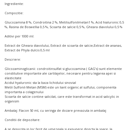
Ingrediente:
Compozitie:
Glucozamina 8 %, Condroitina 2 %, Metilsulfonilmetan1 %, Acid hialuronic 0,5
%, Rasina de Boswellia 0,5 %, Scoarta de salcie 0,5 %, Gheara diavolului 0,5 %
Aditivi per 1000 ml:
Extract de Gheara diavolului, Extract de scoarta de salcie,Extract de ananas,
Extract de Phyla dulcis 0,5 ml
Descriere:
Glicozaminoglicanii: condroitinsulfat si glucozamina ( GAG’s) sunt elemente
constitutive importante ale cartilajelor, necesare pentru legarea apei si
elasticitate
Acidul hyaluronic sta la baza lichidului sinovial
Metil-Sulfonil-Metan (MSM) este un liant organic al sulfului, componenta
importanta a colagenului
Scoarta de salcie contine salicilat, care este transformat in acid salicylic in
organism
Ambalaj: Flacon 50 ml, cu seringa de dozare prevazuta in ambalaj
Conditii de depozitare:
A se depozita in loc ferit de umezeala si expunere directa la soare, la