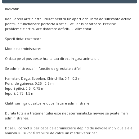
Indicatii:
RodiCare® Artrin este utilizat pentru un aport echilibrat de substante active
pentru o functionare perfecta a articullatiilor la rozatoare. Previne
problemele articulare datorate deficitului alimentar.
Specii tinta: rozatoare
Mod de administrare:
O data pe zi pus peste hrana sau direct in gura animalului.
Se administreaza in functie de greutate astfel:
Hamster, Degu, Sobolan, Chinchilla: 0,1 - 0,2 ml
Porci de guineea: 0,25 - 0,5 ml
Iepuri pitici: 0,5 - 0,75 ml
Iepuri: 0,75 -1,5 ml
Clatiti seringa dozatoare dupa fiecare administrare!
Durata totala a tratamentului este nedeterminata.La nevoie se poate mari
administrarea.
Dozajul corect si perioada de administrare depind de nevoile individuale ale
animalului si vor fi stabilite de catre un medic veterinar.