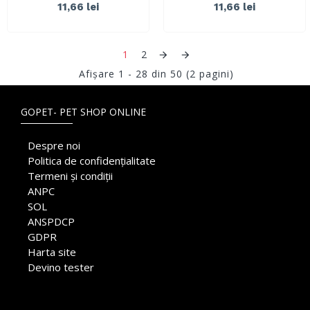
11,66 lei
11,66 lei
1
2
Afişare 1 - 28 din 50 (2 pagini)
GOPET- PET SHOP ONLINE
Despre noi
Politica de confidențialitate
Termeni și condiții
ANPC
SOL
ANSPDCP
GDPR
Harta site
Devino tester