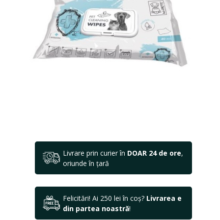
Livrare prin curier în
DOAR 24 de ore
,
oriunde în țară
Felicitări! Ai 250 lei în coș?
Livrarea e
din partea noastră
!