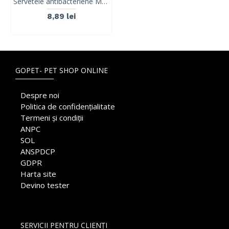
Servetele antibacteriene M-PETS, 15x20 cm, 40 buc
8,89 lei
GOPET- PET SHOP ONLINE
Despre noi
Politica de confidențialitate
Termeni și condiții
ANPC
SOL
ANSPDCP
GDPR
Harta site
Devino tester
SERVICII PENTRU CLIENȚI