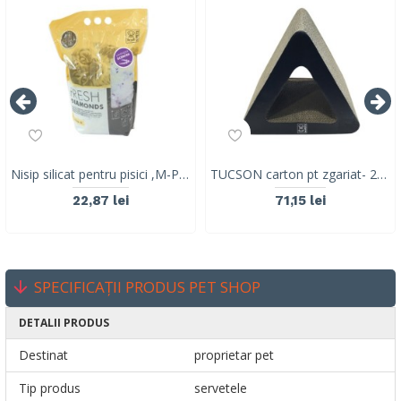
Nisip silicat pentru pisici ,M-PETS, FRESH DIAMONDS SILICAT, Lavanda, 5L
TUCSON carton pt zgariat- 20702799
22,87 lei
71,15 lei
SPECIFICAȚII PRODUS PET SHOP
DETALII PRODUS
Destinat
proprietar pet
Tip produs
servetele