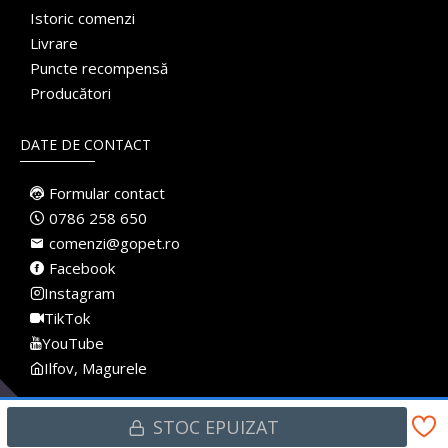
Istoric comenzi
Livrare
Puncte recompensă
Producători
DATE DE CONTACT
Formular contact
0786 258 650
comenzi@gopet.ro
Facebook
Instagram
TikTok
YouTube
Ilfov, Magurele
STOC EPUIZAT
Made with
♥
in Romania · Pet Shop Online · Toate drepturile rezervate