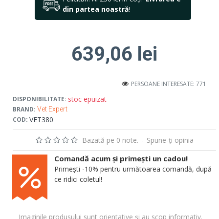
din partea noastră
!
639,06 lei
PERSOANE INTERESATE: 771
stoc epuizat
DISPONIBILITATE:
BRAND:
Vet Expert
VET380
COD:
Bazată pe 0 note.
-
Spune-ţi opinia
Comandă acum și primești un cadou!
Primești -10% pentru următoarea comandă, după
ce ridici coletul!
Imaginile produsului sunt orientative și au scop informativ.