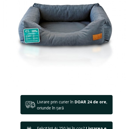
Livrare prin curier în
DOAR 24 de ore
,
oriunde în țară
Felicitări! Ai 250 lei în coș?
Livrarea e