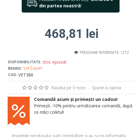
din partea noastră
!
468,81 lei
PERSOANE INTERESATE: 1272
stoc epuizat
DISPONIBILITATE:
BRAND:
Vet Expert
VET386
COD:
Bazată pe 0 note.
-
Spune-ţi opinia
Comandă acum și primești un cadou!
Primești -10% pentru următoarea comandă, după
ce ridici coletul!
Imaginile produsului sunt orientative și au scop informativ.