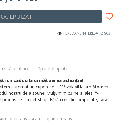
TOC EPUIZAT
PERSOANE INTERESATE: 963
azată pe 0 note.
-
Spune-ţi opinia
i un cadou la următoarea achiziție!
 trimitem automat un cupon de -10% valabil la următoarea
ul nostru de a spune: Mulțumim că ne-ai ales! 🐾
 produsele din pet shop. Fără condiții complicate, fără
sunt orientative și au scop informativ.