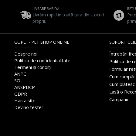
LIVRARE RAPIDĂ
RET
Livrăm rapid în toată țara din stocuri
Pute
proprii.
prim
GOPET- PET SHOP ONLINE
SUPORT CLIE
Despre noi
Întrebări fr
Politica de confidențialitate
Politica de r
Termeni și condiții
Formular ret
ANPC
Cum cumpăr
SOL
Cum plătesc
ANSPDCP
Lasă o Rece
GDPR
Campanii
Harta site
Devino tester