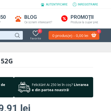
AUTENTIFICARE
INREGISTRARE
650
BLOG
PROMOȚII
?
Ce scriem interesant?
Produse la super preț
0
0
0 produs(e) - 0,00 lei
Favorite
 52G
 de
Felicitări! Ai 250 lei în coș?
Livrarea
e din partea noastră
!
9,91 lei