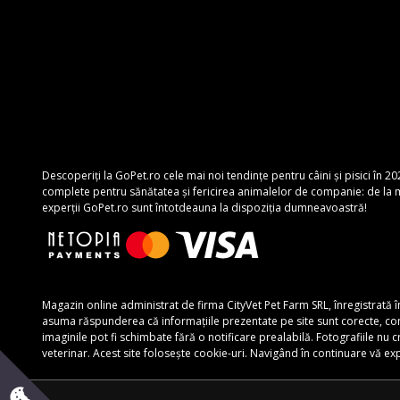
Descoperiți la GoPet.ro cele mai noi tendințe pentru câini și pisici în 20
complete pentru sănătatea și fericirea animalelor de companie: de la mâ
experții GoPet.ro sunt întotdeauna la dispoziția dumneavoastră!
Magazin online administrat de firma CityVet Pet Farm SRL, înregistrată 
asuma răspunderea că informațiile prezentate pe site sunt corecte, complete
imaginile pot fi schimbate fără o notificare prealabilă. Fotografiile nu
veterinar. Acest site folosește cookie-uri. Navigând în continuare vă e