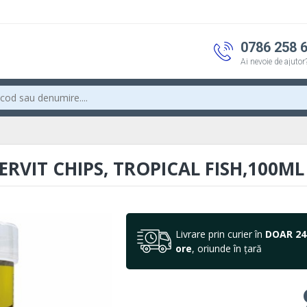
0786 258 
Ai nevoie de ajutor
ERVIT CHIPS, TROPICAL FISH,100ML
Livrare prin curier în
DOAR 24
ore
, oriunde în țară