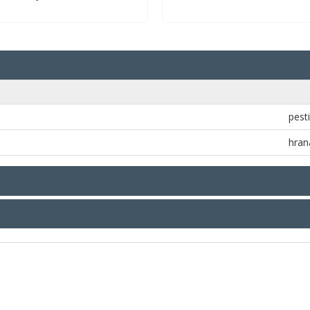
pesti
hran