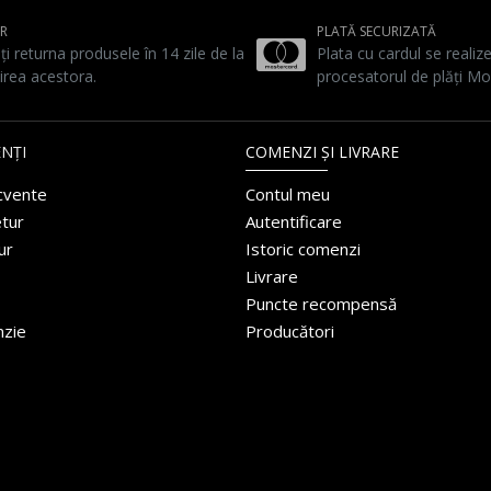
UR
PLATĂ SECURIZATĂ
ți returna produsele în 14 zile de la
Plata cu cardul se realiz
irea acestora.
procesatorul de plăți Mo
NȚI
COMENZI ȘI LIVRARE
ecvente
Contul meu
etur
Autentificare
ur
Istoric comenzi
Livrare
Puncte recompensă
nzie
Producători