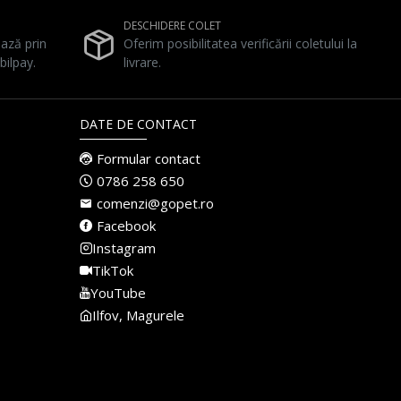
DESCHIDERE COLET
ează prin
Oferim posibilitatea verificării coletului la
bilpay.
livrare.
DATE DE CONTACT
Formular contact
0786 258 650
comenzi@gopet.ro
Facebook
Instagram
TikTok
YouTube
Ilfov, Magurele