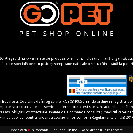
26! Alegeți dintr-o varietate de produse premium, incluzând hrană organică, suplime
ncare specială pentru pisici și șampoane naturale pentru câini, până la paturi 
în București, Cod Unic de Înregistrare: RO30340950, nr. de ordine în registrul 
 sau actualizate, iar serviciile oferite prin acest site sunt accesibile, neîntrerupt
 creează obligații contractuale. Înainte de a comanda consultați medicul veterina
xprimați acordul pentru folosirea cookie-urilor conform Regulamentului (UE) 201
Made with
♥
in Romania · Pet Shop Online · Toate drepturile rezervate