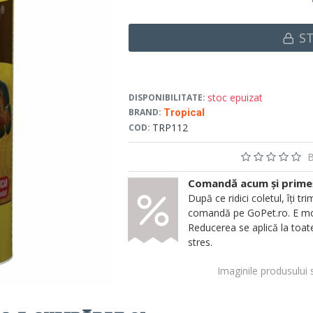
S
stoc epuizat
DISPONIBILITATE:
BRAND:
Tropical
TRP112
COD:
B
Comandă acum și primeșt
După ce ridici coletul, îți
comandă pe GoPet.ro. E mod
Reducerea se aplică la toate
stres.
Imaginile produsului 