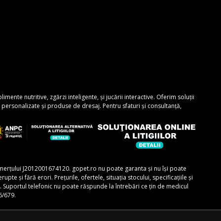
nte nutritive, zgărzi inteligente, și jucării interactive. Oferim soluții
personalizate și produse de dresaj. Pentru sfaturi și consultanță,
comerțului J2012001674120. gopet.ro nu poate garanta și nu își poate
e și fără erori. Prețurile, ofertele, situația stocului, specificațiile și
r. Suportul telefonic nu poate răspunde la întrebări ce țin de medicul
6/679.