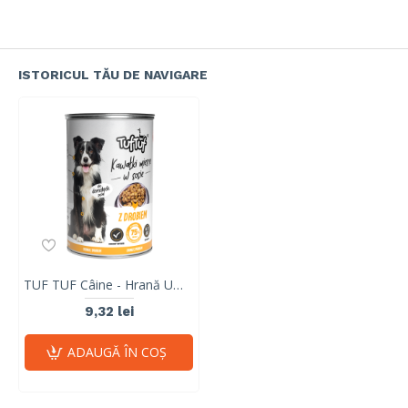
ISTORICUL TĂU DE NAVIGARE
TUF TUF Câine - Hrană Umedă Bucăți cu Pui în Sos 1250g
9,32 lei
ADAUGĂ ÎN COŞ