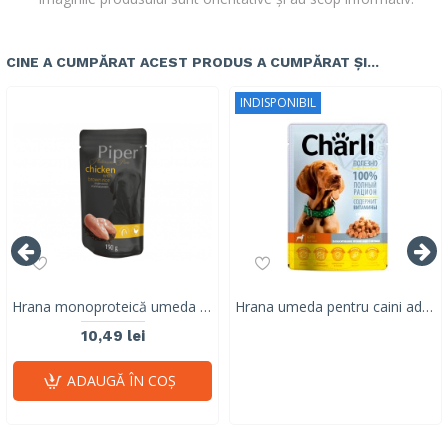
CINE A CUMPĂRAT ACEST PRODUS A CUMPĂRAT ȘI...
INDISPONIBIL
Hrana monoproteică umeda pentru caini adulti Piper Pure, pui & orez brun, 150g
Hrana umeda pentru caini adulti, CHARLI, pui, 100 G
10,49 lei
ADAUGĂ ÎN COŞ