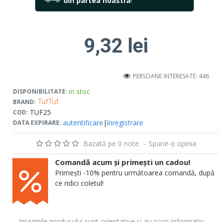
din partea noastră
!
9,32 lei
PERSOANE INTERESATE: 446
in stoc
DISPONIBILITATE:
BRAND:
TufTuf
TUF25
COD:
autentificare
|
înregistrare
DATA EXPIRARE:
Bazată pe 0 note.
-
Spune-ţi opinia
Comandă acum și primești un cadou!
Primești -10% pentru următoarea comandă, după
ce ridici coletul!
Imaginile produsului sunt orientative și au scop informativ.