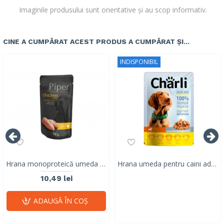
Imaginile produsului sunt orientative și au scop informativ.
CINE A CUMPĂRAT ACEST PRODUS A CUMPĂRAT ȘI...
INDISPONIBIL
Hrana monoproteică umeda pentru caini adulti Piper Pure, pui & orez brun, 150g
Hrana umeda pentru caini adulti, CHARLI, pui, 100 G
10,49 lei
ADAUGĂ ÎN COŞ