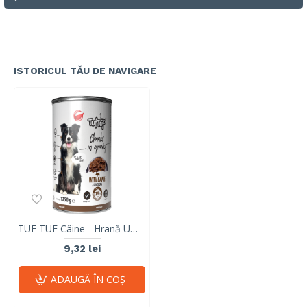
ISTORICUL TĂU DE NAVIGARE
TUF TUF Câine - Hrană Umedă Bucăți cu Vânat în Sos 1250g
9,32 lei
ADAUGĂ ÎN COŞ