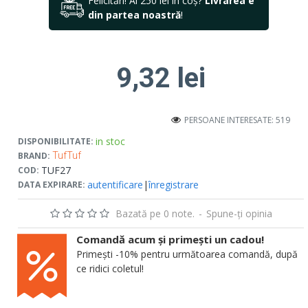
Felicitări! Ai 250 lei în coș?
Livrarea e
din partea noastră
!
9,32 lei
PERSOANE INTERESATE: 519
in stoc
DISPONIBILITATE:
BRAND:
TufTuf
TUF27
COD:
autentificare
|
înregistrare
DATA EXPIRARE:
Bazată pe 0 note.
-
Spune-ţi opinia
Comandă acum și primești un cadou!
Primești -10% pentru următoarea comandă, după
ce ridici coletul!