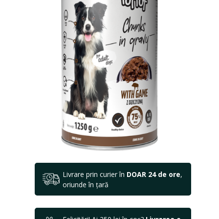
Livrare prin curier în
DOAR 24 de ore
,
oriunde în țară