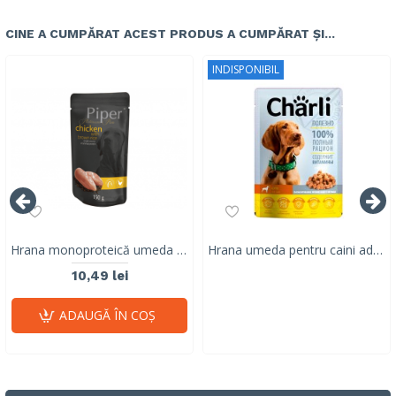
CINE A CUMPĂRAT ACEST PRODUS A CUMPĂRAT ȘI...
INDISPONIBIL
Hrana monoproteică umeda pentru caini adulti Piper Pure, pui & orez brun, 150g
Hrana umeda pentru caini adulti, CHARLI, pui, 100 G
10,49 lei
ADAUGĂ ÎN COŞ