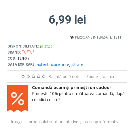
6,99 lei
PERSOANE INTERESATE: 1311
in stoc
DISPONIBILITATE:
BRAND:
TufTuf
TUF29
COD:
autentificare
|
înregistrare
DATA EXPIRARE:
Bazată pe 0 note.
-
Spune-ţi opinia
Comandă acum și primești un cadou!
Primești -10% pentru următoarea comandă, după
ce ridici coletul!
Imaginile produsului sunt orientative și au scop informativ.