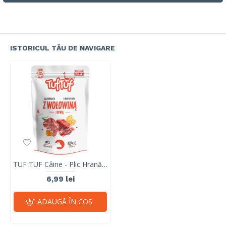
ISTORICUL TĂU DE NAVIGARE
TUF TUF Câine - Plic Hrană Umedă cu Vită și Dovleac 300g
6,99 lei
ADAUGĂ ÎN COŞ