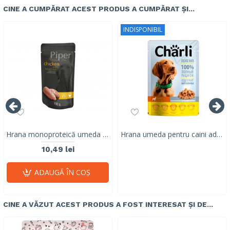
CINE A CUMPĂRAT ACEST PRODUS A CUMPĂRAT ȘI...
INDISPONIBIL
Hrana monoproteică umeda pentru caini adulti Piper Pure, pui & orez brun, 150g
Hrana umeda pentru caini adulti, CHARLI, pui, 100 G
10,49 lei
ADAUGĂ ÎN COŞ
CINE A VĂZUT ACEST PRODUS A FOST INTERESAT ȘI DE...