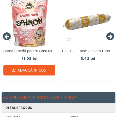
Hrană umedă pentru câini Mr. Bandit DuoProtein, pui și somon,380g
TUF TUF Câine - Salam Hrană Umedă cu Pui 900g
11,08 lei
6,42 lei
ADAUGĂ ÎN COŞ
SPECIFICAȚII PRODUS PET SHOP
DETALII PRODUS