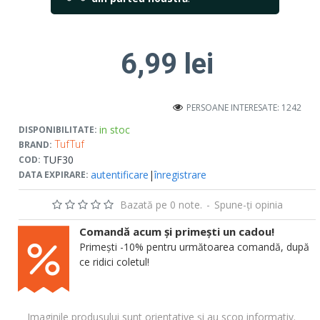
6,99 lei
PERSOANE INTERESATE: 1242
in stoc
DISPONIBILITATE:
BRAND:
TufTuf
TUF30
COD:
autentificare
|
înregistrare
DATA EXPIRARE:
Bazată pe 0 note.
-
Spune-ţi opinia
Comandă acum și primești un cadou!
Primești -10% pentru următoarea comandă, după
ce ridici coletul!
Imaginile produsului sunt orientative și au scop informativ.