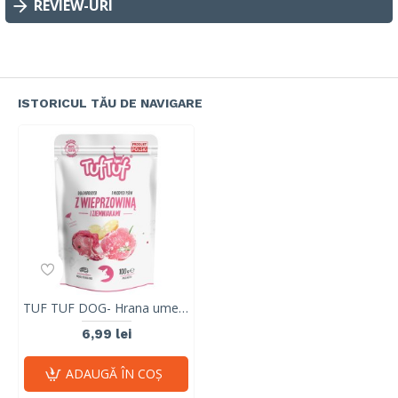
REVIEW-URI
ISTORICUL TĂU DE NAVIGARE
TUF TUF DOG- Hrana umeda cu PORC si CARTOFI- plic 300g
6,99 lei
ADAUGĂ ÎN COŞ