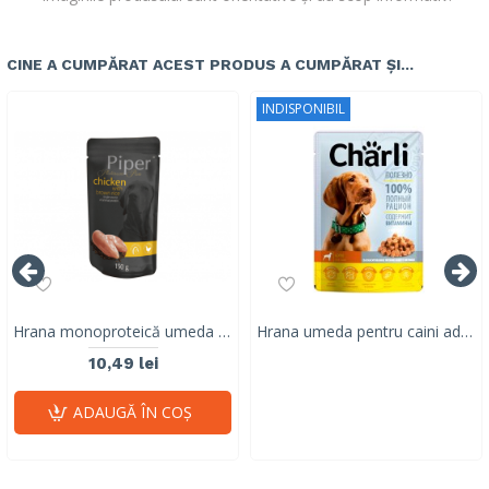
CINE A CUMPĂRAT ACEST PRODUS A CUMPĂRAT ȘI...
INDISPONIBIL
Hrana monoproteică umeda pentru caini adulti Piper Pure, pui & orez brun, 150g
Hrana umeda pentru caini adulti, CHARLI, pui, 100 G
10,49 lei
ADAUGĂ ÎN COŞ