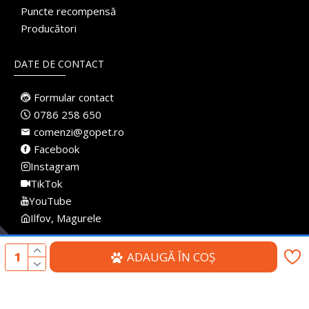
Puncte recompensă
Producători
DATE DE CONTACT
Formular contact
0786 258 650
comenzi@gopet.ro
Facebook
Instagram
TikTok
YouTube
Ilfov, Magurele
ADAUGĂ ÎN COŞ
Made with
♥
in Romania · Pet Shop Online · Toate drepturile rezervate