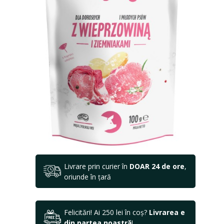
Livrare prin curier în
DOAR 24 de ore
,
oriunde în țară
Felicitări! Ai 250 lei în coș?
Livrarea e
din partea noastră
!