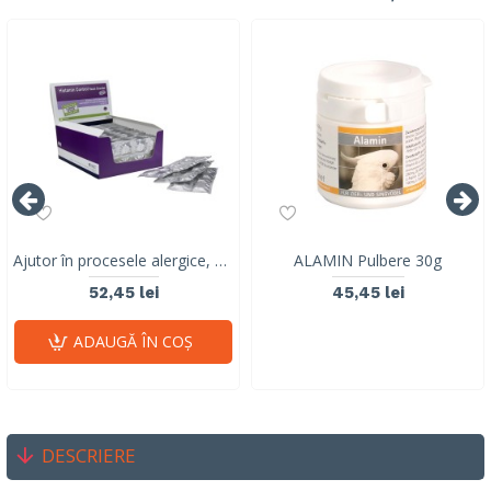
Ajutor în procesele alergice, Histamin LARGE BREED Stangest, blister, 8 tablete
ALAMIN Pulbere 30g
52,45 lei
45,45 lei
ADAUGĂ ÎN COŞ
DESCRIERE