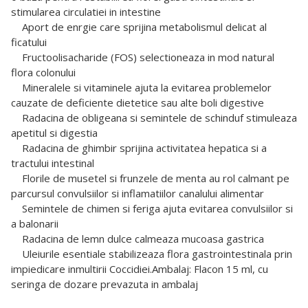
stimularea circulatiei in intestine
Aport de enrgie care sprijina metabolismul delicat al
ficatului
Fructoolisacharide (FOS) selectioneaza in mod natural
flora colonului
Mineralele si vitaminele ajuta la evitarea problemelor
cauzate de deficiente dietetice sau alte boli digestive
Radacina de obligeana si semintele de schinduf stimuleaza
apetitul si digestia
Radacina de ghimbir sprijina activitatea hepatica si a
tractului intestinal
Florile de musetel si frunzele de menta au rol calmant pe
parcursul convulsiilor si inflamatiilor canalului alimentar
Semintele de chimen si feriga ajuta evitarea convulsiilor si
a balonarii
Radacina de lemn dulce calmeaza mucoasa gastrica
Uleiurile esentiale stabilizeaza flora gastrointestinala prin
impiedicare inmultirii Coccidiei.Ambalaj: Flacon 15 ml, cu
seringa de dozare prevazuta in ambalaj