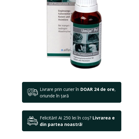
Livrare prin curier în
DOAR 24 de ore
,
oriunde în țară
Felicitări! Ai 250 lei în coș?
Livrarea e
din partea noastră
!