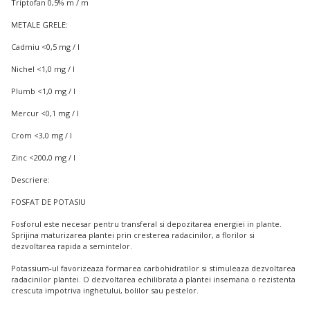
Triptofan 0,5% m / m
METALE GRELE:
Cadmiu <0,5 mg / l
Nichel <1,0 mg / l
Plumb <1,0 mg / l
Mercur <0,1 mg / l
Crom <3,0 mg / l
Zinc <200,0 mg / l
Descriere:
FOSFAT DE POTASIU
Fosforul este necesar pentru transferal si depozitarea energiei in plante.
Sprijina maturizarea plantei prin cresterea radacinilor, a florilor si
dezvoltarea rapida a semintelor.
Potassium-ul favorizeaza formarea carbohidratilor si stimuleaza dezvoltarea
radacinilor plantei. O dezvoltarea echilibrata a plantei insemana o rezistenta
crescuta impotriva inghetului, bolilor sau pestelor.