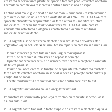
cresterea si dezvoltarea plantelor, sporind totodata productivitatea acestora.
Formula sa complexa a fost creata pentru diluare in apa de irigat.
Contine acid malic, glicirizinat de monoamoniu, aminoacizi, fosfați, vitamine
și minerale- supuse unui proces biocatalitic de ACTIVARE MOLECULARA, care
sporeste eficacitatea proprietatilor lor fara a altera sau modifica structura
moleculara. Procesul biocatalitic al activarii MOLECULARE imbunateste
considerabil activitatea biologica și reactivitatea biochimica a tuturor
moleculelor antioxidante.
VIUSID agro® sustine cresterea plantelor prin simularea dezvoltarii starii
vegetative - ajuta celulele sa se inmulteasca rapid si sa creasca in dimensiuni.
Induce inflorirea și face tulpinile mai lungi si mai viguroase.
Intrerupe si reduce durata starii de repaos la semințe
Opreste caderea florilor și, prin urmare, favorizeaza o creștere a cantitatii
de fructe produse.
Intarzie sau accelereaza, in funcție de scopul utilizat, maturarea fructelor
fara a afecta calitatea acestora, in special in ceea ce privește carbohidrații și
conținutul de zahar.
Creste randamentul productiv al culturilor pentru care este folosit
VIUSID agro® funcționeaza ca un bioregulator natural.
Imbunatateste semnificativ producția fermelor, cu rezultate spectaculoase
asupra culturilor!
VIUSID agro® poate fi aplicat in toate etapele de creștere a plantelor. Ajuta la