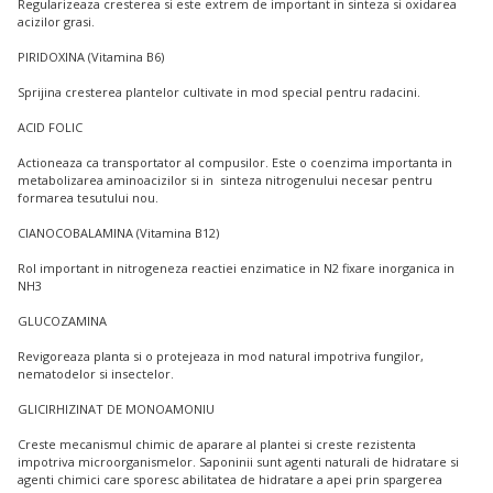
Regularizeaza cresterea si este extrem de important in sinteza si oxidarea
acizilor grasi.
PIRIDOXINA (Vitamina B6)
Sprijina cresterea plantelor cultivate in mod special pentru radacini.
ACID FOLIC
Actioneaza ca transportator al compusilor. Este o coenzima importanta in
metabolizarea aminoacizilor si in sinteza nitrogenului necesar pentru
formarea tesutului nou.
CIANOCOBALAMINA (Vitamina B12)
Rol important in nitrogeneza reactiei enzimatice in N2 fixare inorganica in
NH3
GLUCOZAMINA
Revigoreaza planta si o protejeaza in mod natural impotriva fungilor,
nematodelor si insectelor.
GLICIRHIZINAT DE MONOAMONIU
Creste mecanismul chimic de aparare al plantei si creste rezistenta
impotriva microorganismelor. Saponinii sunt agenti naturali de hidratare si
agenti chimici care sporesc abilitatea de hidratare a apei prin spargerea