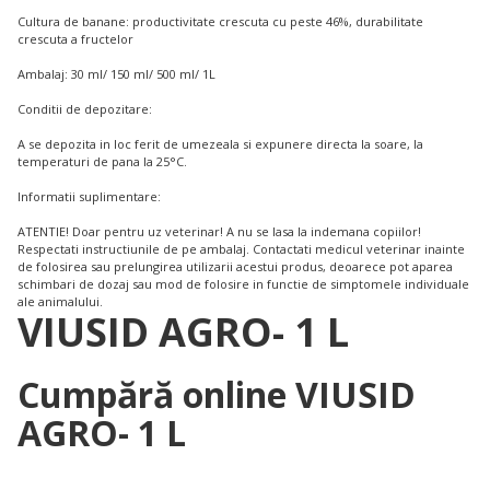
Cultura de banane: productivitate crescuta cu peste 46%, durabilitate
crescuta a fructelor
Ambalaj: 30 ml/ 150 ml/ 500 ml/ 1L
Conditii de depozitare:
A se depozita in loc ferit de umezeala si expunere directa la soare, la
temperaturi de pana la 25°C.
Informatii suplimentare:
ATENTIE! Doar pentru uz veterinar! A nu se lasa la indemana copiilor!
Respectati instructiunile de pe ambalaj. Contactati medicul veterinar inainte
de folosirea sau prelungirea utilizarii acestui produs, deoarece pot aparea
schimbari de dozaj sau mod de folosire in functie de simptomele individuale
ale animalului.
VIUSID AGRO- 1 L
Cumpără online VIUSID
AGRO- 1 L