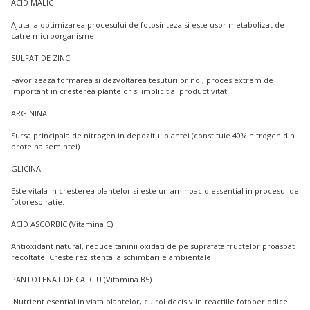
ACID MALIC
Ajuta la optimizarea procesului de fotosinteza si este usor metabolizat de
catre microorganisme.
SULFAT DE ZINC
Favorizeaza formarea si dezvoltarea tesuturilor noi, proces extrem de
important in cresterea plantelor si implicit al productivitatii.
ARGININA
Sursa principala de nitrogen in depozitul plantei (constituie 40% nitrogen din
proteina semintei)
GLICINA
Este vitala in cresterea plantelor si este un aminoacid essential in procesul de
fotorespiratie.
ACID ASCORBIC (Vitamina C)
Antioxidant natural, reduce taninii oxidati de pe suprafata fructelor proaspat
recoltate. Creste rezistenta la schimbarile ambientale.
PANTOTENAT DE CALCIU (Vitamina B5)
Nutrient esential in viata plantelor, cu rol decisiv in reactiile fotoperiodice.