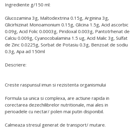
Ingrediente g/150 ml:
Glucozamina 3g, Maltodextrina 0.15g, Arginina 3g,
Glicirhizinat Monoamonium 0.15g, Glicina 1.5g, Acid ascorbic
0.09g, Acid Folic 0.0003g, Piridoxal 0.003g, Pantotrhenat de
Calciu 0.009g, Cyanocobalamina 1.5 ug, Acid Malic 3g, Sulfat
de Zinc 0.0225g, Sorbat de Potasiu 0.3g, Benzoat de sodiu
0.3g, Apa ad 150ml
Descriere:
Creste raspunsul imun si rezistenta organismului
Formula sa unica si complexa, are actiune rapida in
corectarea dezechilibrelor nutritionale, mai ales in
perioadele cu nectar/ polen mai putin disponibil.
Calmeaza stresul generat de transport/ mutare.