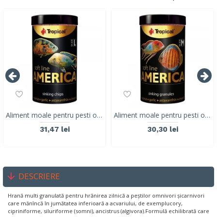
Aliment moale pentru pesti omnivori și carnivori din America de Nord și de Sud TROPICAL SOFT LINE, marime L ,250ML/130G
Aliment moale pentru pesti omnivori și carnivori din America de Nord și de Sud TROPICAL SOFT LINE, marime M, 250ML/150G
31,47 lei
30,30 lei
DESCRIERE
Hrană multi granulată pentru hrănirea zilnică a peștilor omnivori șicarnivori
care mănîncă în jumătatea inferioară a acvariului, de exemplucory,
cipriniforme, siluriforme (somni), ancistrus (algivora).Formulă echilibrată care