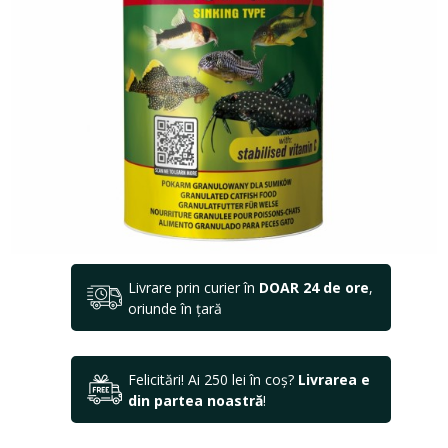
Livrare prin curier în
DOAR 24 de ore
,
oriunde în țară
Felicitări! Ai 250 lei în coș?
Livrarea e
din partea noastră
!