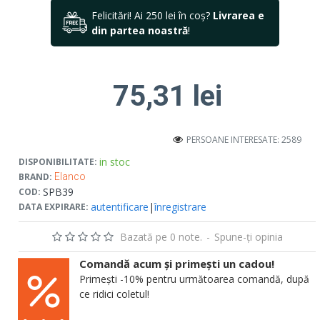
Felicitări! Ai 250 lei în coș?
Livrarea e
din partea noastră
!
75,31 lei
PERSOANE INTERESATE: 2589
in stoc
DISPONIBILITATE:
BRAND:
Elanco
SPB39
COD:
autentificare
|
înregistrare
DATA EXPIRARE:
Bazată pe 0 note.
-
Spune-ţi opinia
Comandă acum și primești un cadou!
Primești -10% pentru următoarea comandă, după
ce ridici coletul!