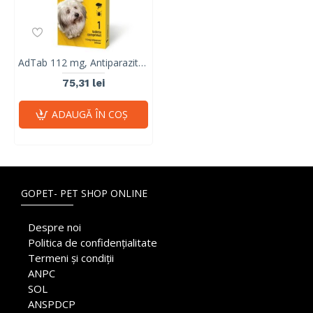
AdTab 112 mg, Antiparazitar Masticabil pentru Câini (2.5 - 5.5 kg), 1 Comprimat
75,31 lei
ADAUGĂ ÎN COŞ
GOPET- PET SHOP ONLINE
Despre noi
Politica de confidențialitate
Termeni și condiții
ANPC
SOL
ANSPDCP