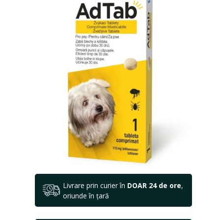
Livrare prin curier în
DOAR 24 de ore
,
oriunde în țară