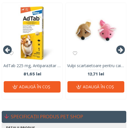
AdTab 225 mg, Antiparazitar Masticabil pentru Câini (5.5 - 11 kg), 1 Comprimat
Vulpi scartaietoare pentru caini GRINGO M-PETS, 35 x 10 x 9.5 cm
81,65 lei
12,71 lei
ADAUGĂ ÎN COŞ
ADAUGĂ ÎN COŞ
SPECIFICAȚII PRODUS PET SHOP
DETALII PRODUS