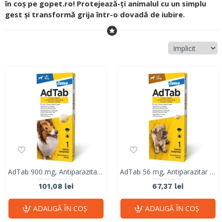
în coș pe gopet.ro! Protejează-ți animalul cu un simplu
gest și transformă grija într-o dovadă de iubire.
AdTab 900 mg, Antiparazitar Masticabil pentru Câini (22 - 45 kg), 1 Comprimat
AdTab 56 mg, Antiparazitar Masticabil pentru Câini (1.3 - 2.5 kg), 1 Comprimat
101,08 lei
67,37 lei
ADAUGĂ ÎN COŞ
ADAUGĂ ÎN COŞ