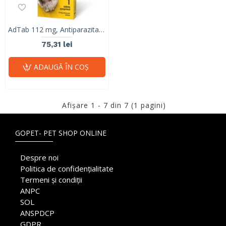
AdTab 112 mg, Antiparazitar Masticabil pentru Câini (2.5 - 5.5 kg), 1 Comprimat
75,31 lei
ADAUGĂ ÎN COŞ
Afişare 1 - 7 din 7 (1 pagini)
GOPET- PET SHOP ONLINE
Despre noi
Politica de confidențialitate
Termeni și condiții
ANPC
SOL
ANSPDCP
GDPR