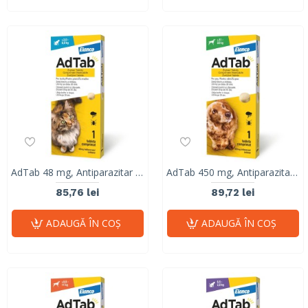
AdTab 48 mg, Antiparazitar Masticabil pentru Pisici (2 - 8 kg), 1 Comprimat
AdTab 450 mg, Antiparazitar Masticabil pentru Câini (11 - 22 kg), 1 Comprimat
85,76 lei
89,72 lei
ADAUGĂ ÎN COŞ
ADAUGĂ ÎN COŞ