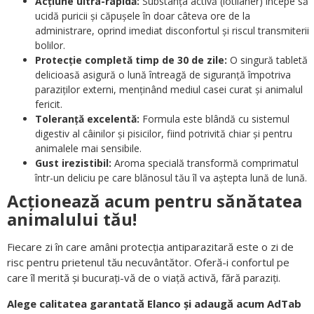
Acțiune ultra-rapidă:
Substanța activă (lotilaner) începe să
ucidă puricii și căpușele în doar câteva ore de la
administrare, oprind imediat disconfortul și riscul transmiterii
bolilor.
Protecție completă timp de 30 de zile:
O singură tabletă
delicioasă asigură o lună întreagă de siguranță împotriva
paraziților externi, menținând mediul casei curat și animalul
fericit.
Toleranță excelentă:
Formula este blândă cu sistemul
digestiv al câinilor și pisicilor, fiind potrivită chiar și pentru
animalele mai sensibile.
Gust irezistibil:
Aroma specială transformă comprimatul
într-un deliciu pe care blănosul tău îl va aștepta lună de lună.
Acționează acum pentru sănătatea
animalului tău!
Fiecare zi în care amâni protecția antiparazitară este o zi de
risc pentru prietenul tău necuvântător. Oferă-i confortul pe
care îl merită și bucurați-vă de o viață activă, fără paraziți.
Alege calitatea garantată Elanco și adaugă acum AdTab