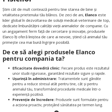
Știm cât de mult contează pentru tine starea de bine și
vitalitatea prietenului tău blănos. De zeci de ani,
Elanco
este
lider global în dezvoltarea de soluții medical-veterinare de top,
dedicate îmbunătățirii calității vieții animalelor de companie. Cu
un angajament ferm față de cercetare și inovație, produsele
Elanco îți oferă liniștea de care ai nevoie, știind că animalul tău
primește cea mai bună îngrijire posibilă.
De ce să alegi produsele Elanco
pentru compania ta?
Eficacitate dovedită clinic:
Fiecare produs este rezultatul
unor studii riguroase, garantând rezultate sigure și rapide.
Ușurință în administrare:
Tratamentele sunt gândite
pentru a reduce stresul atât pentru tine, cât și pentru
animalul tău, transformând procedurile medicale într-o
experiență pozitivă.
Prevenție de încredere:
Produsele sunt formulate pentru
a acționa proactiv, protejând sănătatea pe termen lung.