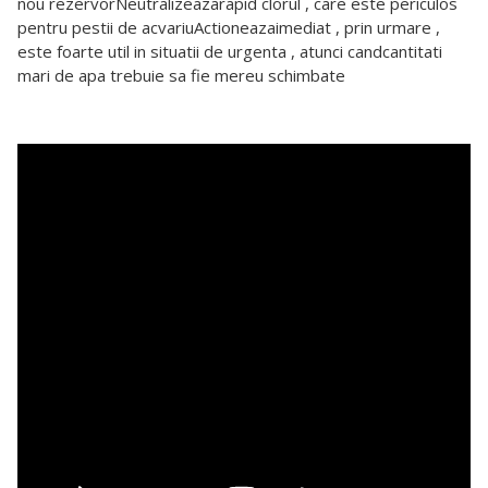
nou rezervorNeutralizeazarapid clorul , care este periculos
pentru pestii de acvariuActioneazaimediat , prin urmare ,
este foarte util in situatii de urgenta , atunci candcantitati
mari de apa trebuie sa fie mereu schimbate