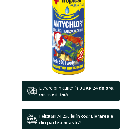
Livrare prin curier în
DOAR 24 de ore
,
oriunde în țară
Felicitări! Ai 250 lei în coș?
Livrarea e
din partea noastră
!