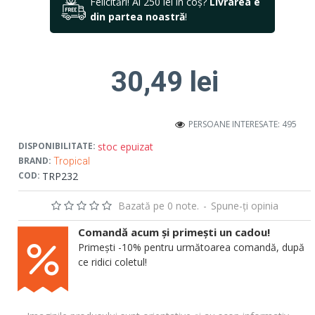
Felicitări! Ai 250 lei în coș?
Livrarea e
din partea noastră
!
30,49 lei
PERSOANE INTERESATE: 495
stoc epuizat
DISPONIBILITATE:
BRAND:
Tropical
TRP232
COD:
Bazată pe 0 note.
-
Spune-ţi opinia
Comandă acum și primești un cadou!
Primești -10% pentru următoarea comandă, după
ce ridici coletul!